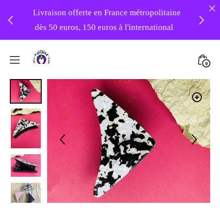
Livraison offerte en France métropolitaine
dès 50 euros, 150 euros à l'international
❤️ -10% sur votre première commande
Skip
avec le code : 1ERAMOUR ❤️
to
Mini
0
content
Atelier
Togg
Foudre
Turbans