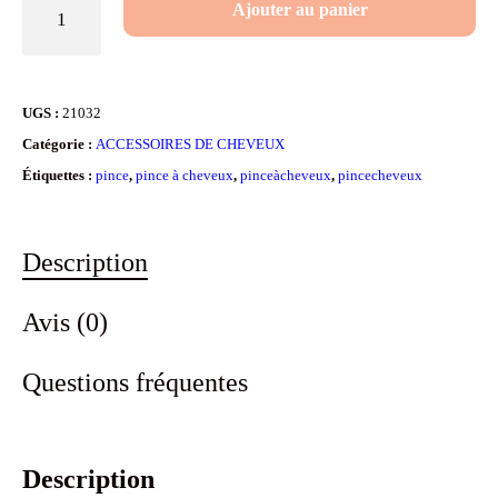
Ajouter au panier
de
Pince
à
UGS :
21032
cheveux
Catégorie :
ACCESSOIRES DE CHEVEUX
triangle
Étiquettes :
pince
,
pince à cheveux
,
pinceàcheveux
,
pincecheveux
-
Graffiti
Description
blanc
Avis (0)
Questions fréquentes
Description