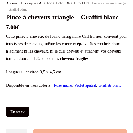
Accueil
Boutique
ACCESSOIRES DE CHEVEUX
/
/
/ Pince à cheveux triangle
– Graffiti blanc
Pince à cheveux triangle – Graffiti blanc
7.00
€
Cette
pince à cheveux
de forme triangulaire Graffiti noir convient pour
tous types de cheveux, même les
cheveux épais
! Ses crochets doux
n’abîment ni les cheveux, ni le cuir chevelu et attachent vos cheveux
tout en douceur. Idéale pour les
cheveux fragiles
.
Longueur : environ 9,5 x 4,5 cm.
Disponible en trois coloris :
Rose nacré
,
Violet spatial
,
Graffiti blanc
.
En stock
quantité