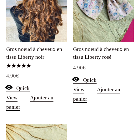
Gros noeud à cheveux en
Gros noeud à cheveux en
tissu Liberty noir
tissu Liberty rosé
4.90
€
Note
4.90
€
5.00
Quick
sur 5
Quick
View
Ajouter au
View
Ajouter au
panier
panier