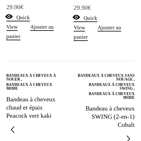
Note
29.90
€
29.90
€
5.00
sur 5
Quick
Quick
View
Ajouter au
View
Ajouter au
panier
panier
BANDEAUX À CHEVEUX À
BANDEAUX À CHEVEUX SANS
NOUER
,
NOUAGE
,
BANDEAUX À CHEVEUX
BANDEAUX À CHEVEUX
MODE
SWING
,
BANDEAUX À CHEVEUX
MODE
Bandeau à cheveux
chaud et épais
Bandeau à cheveux
Peacock vert kaki
SWING (2-en-1)
Cobalt