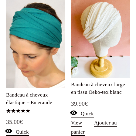
Bandeau à cheveux large
en tissu Oeko-tex blanc
Bandeau à cheveux
élastique – Emeraude
39.90
€
Quick
Note
35.00
€
5.00
View
Ajouter au
sur 5
Quick
panier