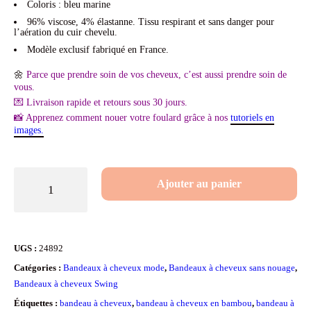
Coloris : bleu marine
96% viscose, 4% élastanne. Tissu respirant et sans danger pour
l’aération du cuir chevelu.
Modèle exclusif fabriqué en France.
🌼
Parce que prendre soin de vos cheveux, c’est aussi prendre soin de
vous.
💌 Livraison rapide et retours sous 30 jours.
📸 Apprenez comment nouer votre foulard grâce à nos
tutoriels en
images.
quantité
Ajouter au panier
de
Bandeau
à
UGS :
24892
cheveux
Catégories :
Bandeaux à cheveux mode
,
Bandeaux à cheveux sans nouage
,
SWING
Bandeaux à cheveux Swing
(2-
Étiquettes :
bandeau à cheveux
,
bandeau à cheveux en bambou
,
bandeau à