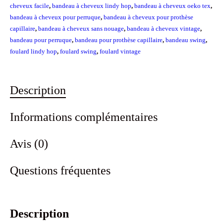
cheveux facile
,
bandeau à cheveux lindy hop
,
bandeau à cheveux oeko tex
,
en-
bandeau à cheveux pour perruque
,
bandeau à cheveux pour prothèse
1)
capillaire
,
bandeau à cheveux sans nouage
,
bandeau à cheveux vintage
,
Bleu
bandeau pour perruque
,
bandeau pour prothèse capillaire
,
bandeau swing
,
foulard lindy hop
,
foulard swing
,
foulard vintage
marine
Description
Informations complémentaires
Avis (0)
Questions fréquentes
Description