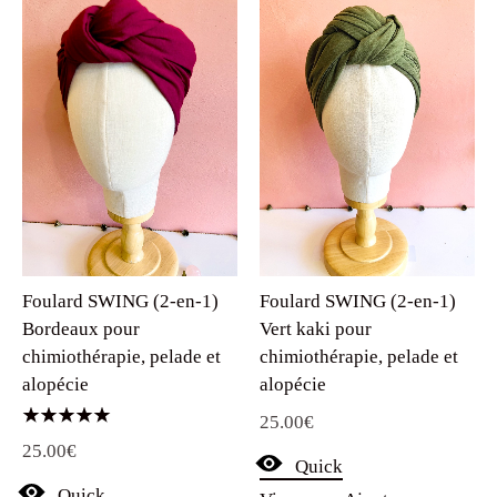
Foulard SWING (2-en-1)
Foulard SWING (2-en-1)
Bordeaux pour
Vert kaki pour
chimiothérapie, pelade et
chimiothérapie, pelade et
alopécie
alopécie
25.00
€
Note
25.00
€
5.00
Quick
sur 5
Quick