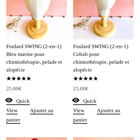
Foulard SWING (2-en-1)
Foulard SWING (2-en-1)
Bleu marine pour
Cobalt pour
chimiothérapie, pelade et
chimiothérapie, pelade et
alopécie
alopécie
Note
Note
25.00
€
25.00
€
5.00
5.00
sur 5
sur 5
Quick
Quick
View
Ajouter au
View
Ajouter au
panier
panier