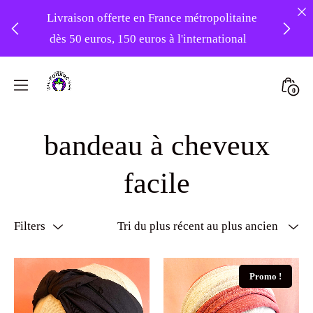
dès 50 euros, 150 euros à l'international
❤️ Atelier en vacances ! Expédition des
commandes à partir du 31/08 ❤️
Skip
to
Mini
0
-20% sur tout le site avec le code
content
Atelier
Togg
PATIENCE
Foudre
bandeau à cheveux
Turbans
facile
Filters
Promo !