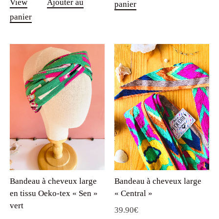
View
Ajouter au
panier
39.90€.
29.90€.
panier
Bandeau à cheveux large
Bandeau à cheveux large
en tissu Oeko-tex « Sen »
« Central »
vert
39.90
€