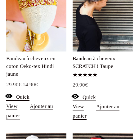
Bandeau à cheveux en
Bandeau à cheveux
coton Oeko-tex Hindi
SCRATCH ! Taupe
jaune
Note
Le
Le
29.90
€
14.90
€
29.90
€
5.00
sur 5
prix
prix
Quick
Quick
initial
actuel
View
Ajouter au
View
Ajouter au
était :
est :
panier
panier
29.90€.
14.90€.