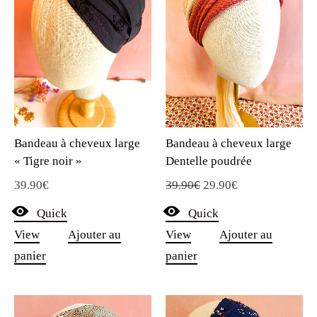
Bandeau à cheveux large
Bandeau à cheveux large
« Tigre noir »
Dentelle poudrée
Le
Le
39.90
€
39.90
€
29.90
€
prix
prix
Quick
Quick
initial
actuel
View
Ajouter au
View
Ajouter au
était :
est :
panier
panier
39.90€.
29.90€.