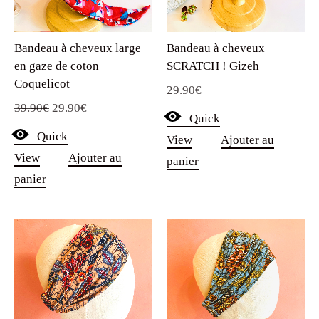
Bandeau à cheveux
Bandeau à cheveux large
SCRATCH ! Gizeh
en gaze de coton
Coquelicot
29.90
€
Le
Le
39.90
€
29.90
€
Quick
prix
prix
Quick
View
Ajouter au
initial
actuel
View
Ajouter au
panier
était :
est :
panier
39.90€.
29.90€.