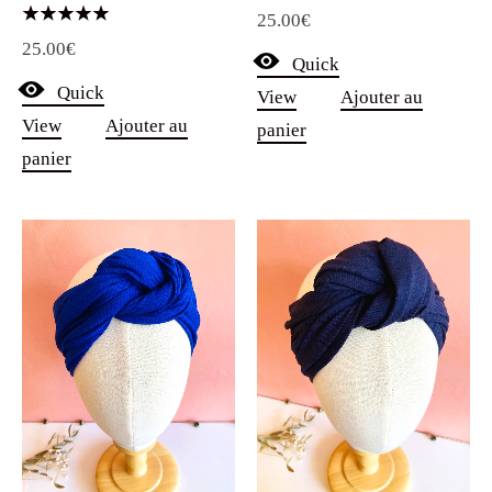
25.00
€
Note
25.00
€
5.00
Quick
sur 5
Quick
View
Ajouter au
View
Ajouter au
panier
panier