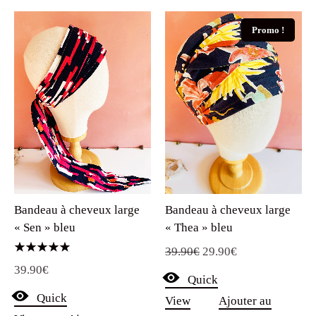
Promo !
Bandeau à cheveux large
Bandeau à cheveux large
« Sen » bleu
« Thea » bleu
Le
Le
39.90
€
29.90
€
Note
39.90
€
prix
prix
5.00
Quick
sur 5
initial
actuel
Quick
View
Ajouter au
était :
est :