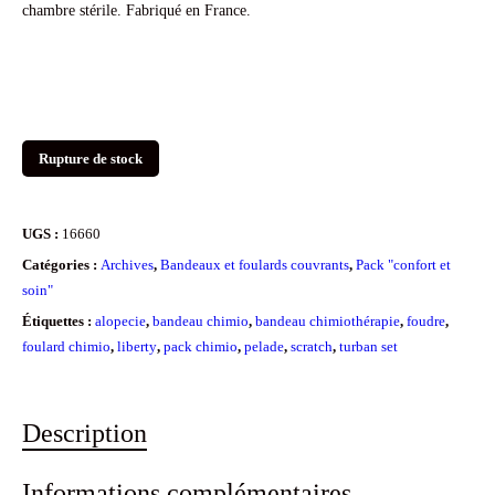
chambre stérile. Fabriqué en France.
Rupture de stock
UGS :
16660
Catégories :
Archives
,
Bandeaux et foulards couvrants
,
Pack "confort et
soin"
Étiquettes :
alopecie
,
bandeau chimio
,
bandeau chimiothérapie
,
foudre
,
foulard chimio
,
liberty
,
pack chimio
,
pelade
,
scratch
,
turban set
Description
Informations complémentaires