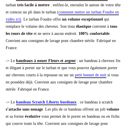
turban
très facile à mettre
: enfilez-le, enroulez le autour de votre tête
et coincez un pli dans le turban (
comment mettre un turban Foudre en
vidéo ici)
. Le turban Foudre offre
un volume exceptionnel
qui
remplace le volume des cheveux. Son tissu
élastique
convient à
tous
les tours de tête
et ne serre à aucun endroit.
100% confortable
.
Convient aux consignes de lavage pour chambre stérile. Fabriqué en
France.
-> Le
bandeaux à nouer Fleurs et argent
: un bandeau à cheveux fin
et élégant à porter sur le turban et que vous pourrez également porter
sur cheveux courts à la repousse ou sur un
petit bonnet de nuit
si vous
en possédez déjà. Convient aux consignes de lavage pour chambre
stérile. Fabriqué en France.
-> Le
bandeau Scratch Liberty bordeaux
: ce bandeau à scratch
s’attache sans nouage
. Les plis de ce bandeau offrent un joli
volume
et sa forme
évolutive
vous permet de le porter en bandeau ou en fichu
qui couvre toute la tête. Convient aux consignes de lavage pour