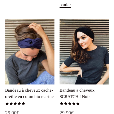
panier
Bandeau à cheveux cache-
Bandeau à cheveux
oreille en coton bio marine
SCRATCH ! Noir
Note
Note
25.00
€
29.90
€
5.00
5.00