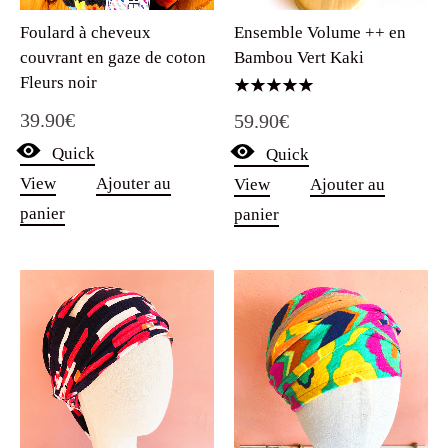
Foulard à cheveux
Ensemble Volume ++ en
couvrant en gaze de coton
Bambou Vert Kaki
Fleurs noir
Note
39.90
€
59.90
€
5.00
sur 5
Quick
Quick
View
Ajouter au
View
Ajouter au
panier
panier