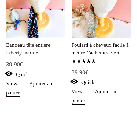
Bandeau tête entière
Foulard à cheveux facile à
Liberty marine
mettre Cachemire vert
39.90
€
Note
39.90
€
5.00
Quick
sur 5
Quick
View
Ajouter au
View
Ajouter au
panier
panier