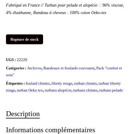
Fabriqué en France // Turban pour pelade et alopécie : 96% viscose,
4% élasthanne, Bandeau à cheveux : 100% coton Oeko-tex
Rupture de stock
UGS :
22220
Catégories :
Archives
,
Bandeaux et foulards couvrants
,
Pack "confort et
soin"
Étiquettes :
foulard chimio
,
liberty rouge
,
turban chimio
,
turban liberty
rouge
,
turban Oeko tex
,
turbans alopécie
,
turbans chimio
,
turbans pelade
Description
Informations complémentaires