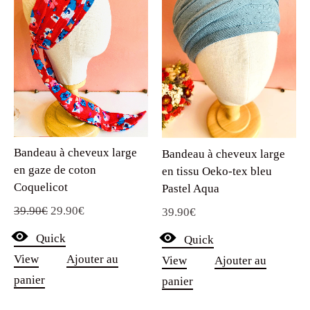
Bandeau à cheveux large
Bandeau à cheveux large
en gaze de coton
en tissu Oeko-tex bleu
Coquelicot
Pastel Aqua
Le
Le
39.90
€
29.90
€
39.90
€
prix
prix
Quick
Quick
initial
actuel
View
Ajouter au
View
Ajouter au
était :
est :
panier
panier
39.90€.
29.90€.