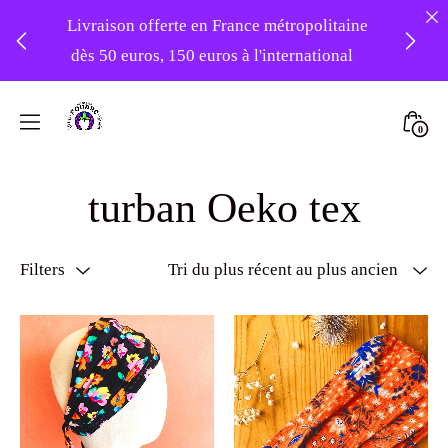
Livraison offerte en France métropolitaine
dès 50 euros, 150 euros à l'international
❤️ Atelier en vacances ! Expédition des
Skip
commandes à partir du 31/08 ❤️
to
Mini
0
content
Atelier
Togg
-20% sur tout le site avec le code
Foudre
turban Oeko tex
PATIENCE
Turbans
Filters