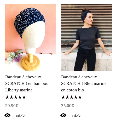
Bandeau à cheveux
Bandeau à cheveux
SCRATCH ! en bambou
SCRATCH ! Bleu marine
Liberty marine
en coton bio
Note
Note
29.90
€
35.00
€
5.00
4.75
sur 5
sur 5
Quick
Quick