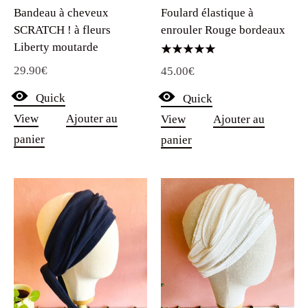
Bandeau à cheveux
Foulard élastique à
SCRATCH ! à fleurs
enrouler Rouge bordeaux
Liberty moutarde
Note
29.90
€
45.00
€
5.00
sur 5
Quick
Quick
View
Ajouter au
View
Ajouter au
panier
panier