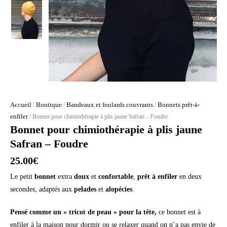
Accueil
Boutique
Bandeaux et foulards couvrants
Bonnets prêt-à-
/
/
/
enfiler
/ Bonnet pour chimiothérapie à plis jaune Safran – Foudre
Bonnet pour chimiothérapie à plis jaune
Safran – Foudre
25.00
€
Le petit
bonnet
extra
doux
et
confortable
,
prêt à enfiler
en deux
secondes, adaptés aux
pelades
et
alopécies
.
Pensé comme un « tricot de peau » pour la tête,
ce bonnet est à
enfiler à la maison pour dormir ou se relaxer quand on n’a pas envie de