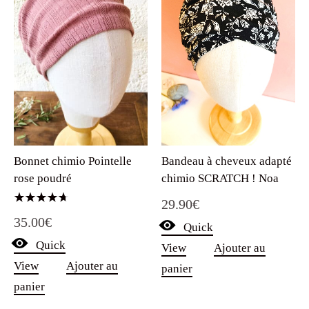
Bandeau à cheveux adapté
Bonnet chimio Pointelle
chimio SCRATCH ! Noa
rose poudré
29.90
€
Note
35.00
€
4.67
Quick
sur 5
Quick
View
Ajouter au
View
Ajouter au
panier
panier