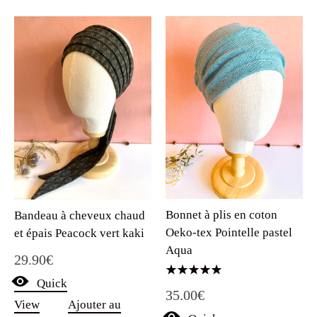
Bonnet à plis en coton
Bandeau à cheveux chaud
Oeko-tex Pointelle pastel
et épais Peacock vert kaki
Aqua
29.90
€
Quick
Note
35.00
€
5.00
View
Ajouter au
sur 5