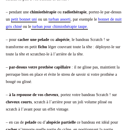
– pendant une
chimiothérapie
ou
radiothérapie
, portez-le par-dessus
un
petit bonnet uni
ou un
turban assorti
, par exemple le
bonnet de nuit
gris chiné
ou le
turban pour chimiothérapie taupe.
– pour
cacher une pelade
ou
alopécie
, le bandeau Scratch ! se
transforme en petit
fichu
léger couvrant toute la tête : déployez-le sur
toute la tête et scratchez-le à l’arrière de la tête.
–
par-dessus votre prothèse capillaire
: il ne glisse pas, maintient la
perruque bien en place et évite le stress de savoir si votre prothèse a
bougé ou glissé.
–
à la repousse de vos cheveux
, portez votre bandeau Scratch ! sur
cheveux courts
, scratch à l’arrière pour un joli volume plissé ou
scratch à l’avant pour un effet vintage.
– en cas de
pelade
ou d’
alopécie partielle
ce bandeau est idéal pour
cacher
n’importe quelle partie du crâne, en positionnant la partie