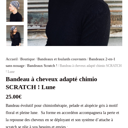
Accueil
Boutique
Bandeaux et foulards couvrants
Bandeaux 2-en-1
/
/
/
sans nouage
Bandeaux Scratch !
/
/ Bandeau à cheveux adapté chimio SCRATCH
! Lune
Bandeau à cheveux adapté chimio
SCRATCH ! Lune
25.00
€
Bandeau évolutif pour chimiothérapie, pelade et alopécie gris à motif
floral et pleine lune. Sa forme en accordéon accompagnera la perte et
la repousse des cheveux en se déployant et son système d’attache à
scratch se plie à vos besoins et envies :