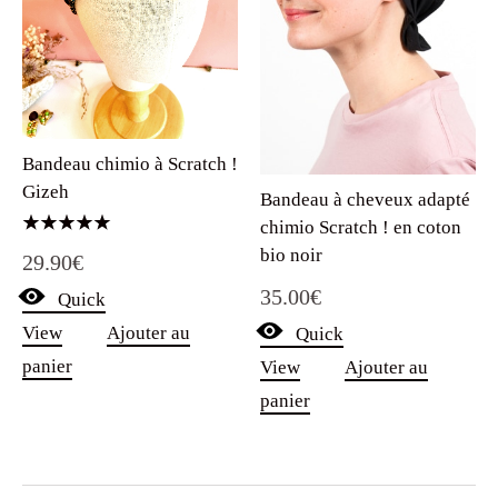
Bandeau chimio à Scratch !
Gizeh
Bandeau à cheveux adapté
chimio Scratch ! en coton
Note
bio noir
29.90
€
5.00
sur 5
35.00
€
Quick
View
Ajouter au
Quick
panier
View
Ajouter au
panier