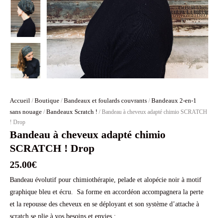
Accueil
Boutique
Bandeaux et foulards couvrants
Bandeaux 2-en-1
/
/
/
sans nouage
Bandeaux Scratch !
/
/ Bandeau à cheveux adapté chimio SCRATCH
! Drop
Bandeau à cheveux adapté chimio
SCRATCH ! Drop
25.00
€
Bandeau évolutif pour chimiothérapie, pelade et alopécie noir à motif
graphique bleu et écru. Sa forme en accordéon accompagnera la perte
et la repousse des cheveux en se déployant et son système d’attache à
scratch se plie à vos besoins et envies :