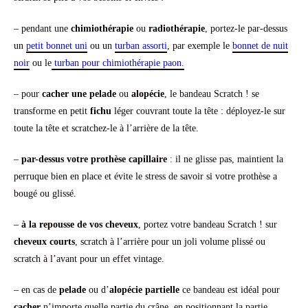
– pendant une
chimiothérapie
ou
radiothérapie
, portez-le par-dessus
un
petit bonnet uni
ou un
turban assorti
, par exemple le
bonnet de nuit
noir
ou le
turban pour chimiothérapie paon.
– pour
cacher une pelade
ou
alopécie
, le bandeau Scratch ! se
transforme en petit
fichu
léger couvrant toute la tête : déployez-le sur
toute la tête et scratchez-le à l’arrière de la tête.
–
par-dessus votre prothèse capillaire
: il ne glisse pas, maintient la
perruque bien en place et évite le stress de savoir si votre prothèse a
bougé ou glissé.
–
à la repousse de vos cheveux
, portez votre bandeau Scratch ! sur
cheveux courts
, scratch à l’arrière pour un joli volume plissé ou
scratch à l’avant pour un effet vintage.
– en cas de
pelade
ou d’
alopécie partielle
ce bandeau est idéal pour
cacher
n’importe quelle partie du crâne, en positionnant la partie