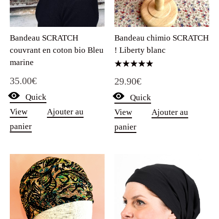
Bandeau SCRATCH
Bandeau chimio SCRATCH
couvrant en coton bio Bleu
! Liberty blanc
marine
Note
35.00
€
29.90
€
5.00
sur 5
Quick
Quick
View
Ajouter au
View
Ajouter au
panier
panier