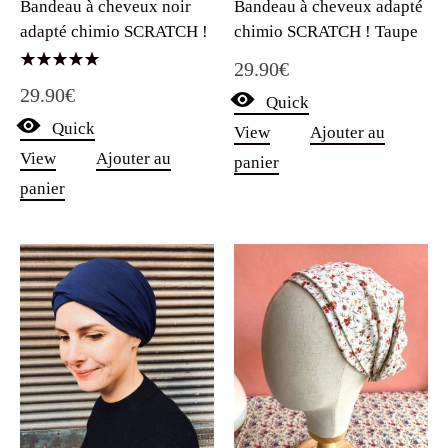
Bandeau à cheveux noir
Bandeau à cheveux adapté
adapté chimio SCRATCH !
chimio SCRATCH ! Taupe
29.90
€
Note
29.90
€
5.00
Quick
sur 5
Quick
View
Ajouter au
View
Ajouter au
panier
panier