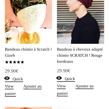
Bandeau chimio à Scratch !
Bandeau à cheveux adapté
Gizeh
chimio SCRATCH ! Rouge
bordeaux
Note
29.90
€
29.90
€
5.00
sur 5
Quick
Quick
View
Ajouter au
View
Ajouter au
panier
panier