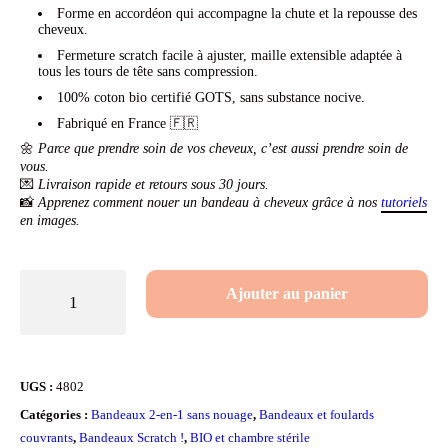
Forme en accordéon qui accompagne la chute et la repousse des
cheveux.
Fermeture scratch facile à ajuster, maille extensible adaptée à
tous les tours de tête sans compression.
100% coton bio certifié GOTS, sans substance nocive.
Fabriqué en France 🇫🇷
🌼
Parce que prendre soin de vos cheveux, c’est aussi prendre soin de
vous.
💌
Livraison rapide et retours sous 30 jours.
📸
Apprenez comment nouer un bandeau à cheveux grâce à nos
tutoriels
en images.
quantité
Ajouter au panier
de
Bandeau
à
UGS :
4802
cheveux
Catégories :
Bandeaux 2-en-1 sans nouage
,
Bandeaux et foulards
adapté
couvrants
,
Bandeaux Scratch !
,
BIO et chambre stérile