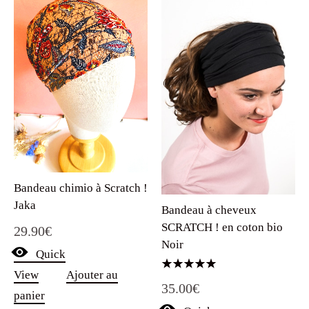
Bandeau chimio à Scratch !
Jaka
Bandeau à cheveux
SCRATCH ! en coton bio
29.90
€
Noir
Quick
View
Ajouter au
Note
35.00
€
5.00
panier
sur 5