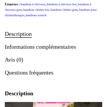
chimio
Étiquettes :
bandeau à cheveux
,
bandeau à cheveux bio
,
bandeau à
cheveux gots
,
bandeau chimio bio
,
bandeau chimio gots
,
bandeau pour
Scratch
chimiotherapie
,
bandeau scratch
!
en
coton
Description
bio
Informations complémentaires
noir
Avis (0)
Questions fréquentes
Description