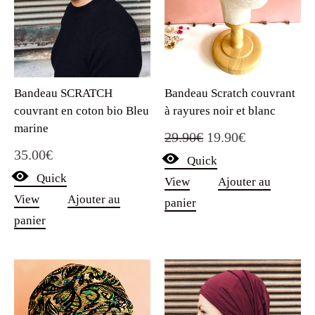
Bandeau Scratch couvrant
Bandeau SCRATCH
à rayures noir et blanc
couvrant en coton bio Bleu
marine
Le
Le
29.90
€
19.90
€
35.00
€
Quick
prix
prix
Quick
View
Ajouter au
initial
actuel
View
Ajouter au
panier
était :
est :
panier
29.90€.
19.90€.