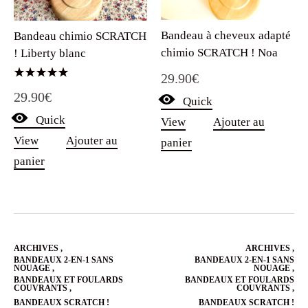
Bandeau à cheveux adapté
Bandeau chimio SCRATCH
chimio SCRATCH ! Noa
! Liberty blanc
29.90
€
Note
29.90
€
5.00
Quick
sur 5
Quick
View
Ajouter au
View
Ajouter au
panier
panier
ARCHIVES
,
ARCHIVES
,
BANDEAUX 2-EN-1 SANS
BANDEAUX 2-EN-1 SANS
NOUAGE
,
NOUAGE
,
BANDEAUX ET FOULARDS
BANDEAUX ET FOULARDS
COUVRANTS
,
COUVRANTS
,
BANDEAUX SCRATCH !
BANDEAUX SCRATCH !