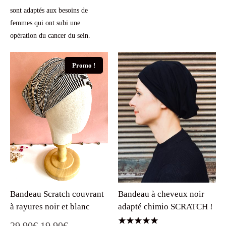
sont adaptés aux besoins de
femmes qui ont subi une
opération du cancer du sein.
Promo !
Bandeau Scratch couvrant
Bandeau à cheveux noir
à rayures noir et blanc
adapté chimio SCRATCH !
Le
Le
29.90
€
19.90
€