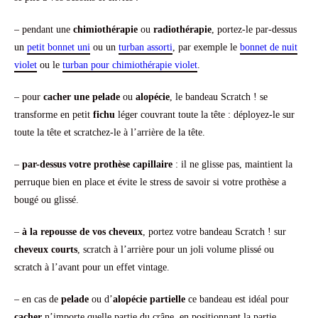
– pendant une
chimiothérapie
ou
radiothérapie
, portez-le par-dessus
un
petit bonnet uni
ou un
turban assorti
, par exemple le
bonnet de nuit
violet
ou le
turban pour chimiothérapie violet
.
– pour
cacher une pelade
ou
alopécie
, le bandeau Scratch ! se
transforme en petit
fichu
léger couvrant toute la tête : déployez-le sur
toute la tête et scratchez-le à l’arrière de la tête.
–
par-dessus votre prothèse capillaire
: il ne glisse pas, maintient la
perruque bien en place et évite le stress de savoir si votre prothèse a
bougé ou glissé.
–
à la repousse de vos cheveux
, portez votre bandeau Scratch ! sur
cheveux courts
, scratch à l’arrière pour un joli volume plissé ou
scratch à l’avant pour un effet vintage.
– en cas de
pelade
ou d’
alopécie partielle
ce bandeau est idéal pour
cacher
n’importe quelle partie du crâne, en positionnant la partie