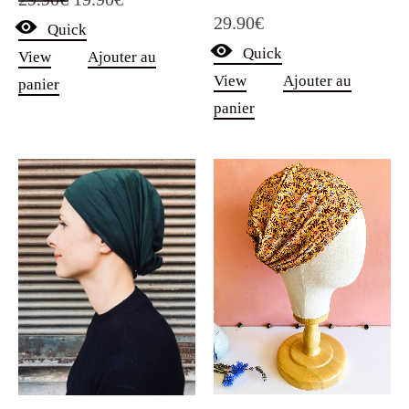
Note
29.90
€
5.00
Quick
prix
prix
sur 5
Quick
View
Ajouter au
initial
actuel
View
Ajouter au
panier
était :
est :
panier
29.90€.
19.90€.