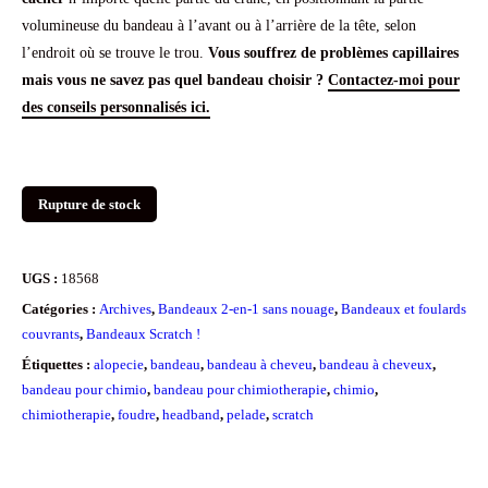
volumineuse du bandeau à l’avant ou à l’arrière de la tête, selon
l’endroit où se trouve le trou.
Vous souffrez de problèmes capillaires
mais vous ne savez pas quel bandeau choisir ?
Contactez-moi pour
des conseils personnalisés ici.
Rupture de stock
UGS :
18568
Catégories :
Archives
,
Bandeaux 2-en-1 sans nouage
,
Bandeaux et foulards
couvrants
,
Bandeaux Scratch !
Étiquettes :
alopecie
,
bandeau
,
bandeau à cheveu
,
bandeau à cheveux
,
bandeau pour chimio
,
bandeau pour chimiotherapie
,
chimio
,
chimiotherapie
,
foudre
,
headband
,
pelade
,
scratch