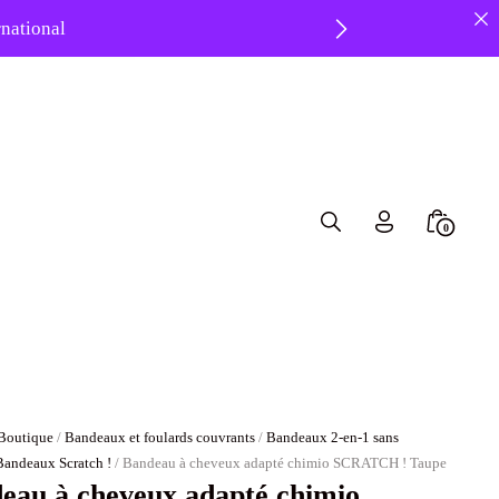
ernational
 ❤️
Search
Minicar
0
Toggle
Toggle
Boutique
/
Bandeaux et foulards couvrants
/
Bandeaux 2-en-1 sans
Bandeaux Scratch !
/ Bandeau à cheveux adapté chimio SCRATCH ! Taupe
eau à cheveux adapté chimio