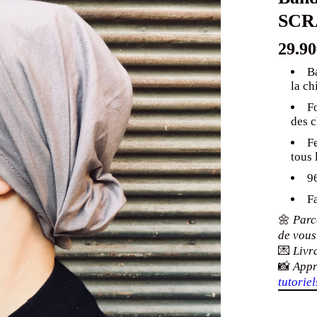
SCR
29.90
B
la ch
F
des 
Fe
tous 
9
F
🌼
Parce
de vous
💌
Livr
📸
Appr
tutoriel