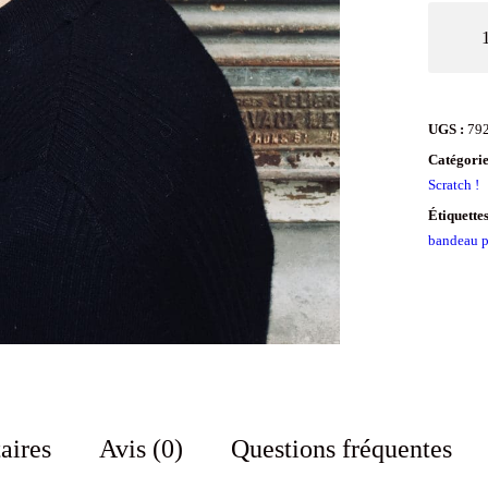
quantit
de
Bandea
à
UGS :
79
cheveu
Catégorie
adapté
Scratch !
chimio
Étiquette
bandeau p
SCRAT
!
Taupe
aires
Avis (0)
Questions fréquentes