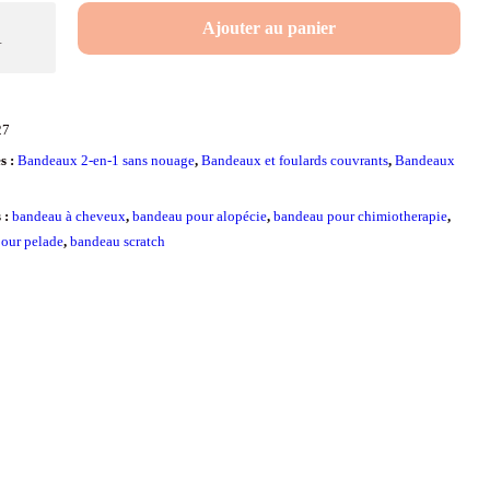
é
Ajouter au panier
u
27
x
s :
Bandeaux 2-en-1 sans nouage
,
Bandeaux et foulards couvrants
,
Bandeaux
s :
bandeau à cheveux
,
bandeau pour alopécie
,
bandeau pour chimiotherapie
,
our pelade
,
bandeau scratch
CH