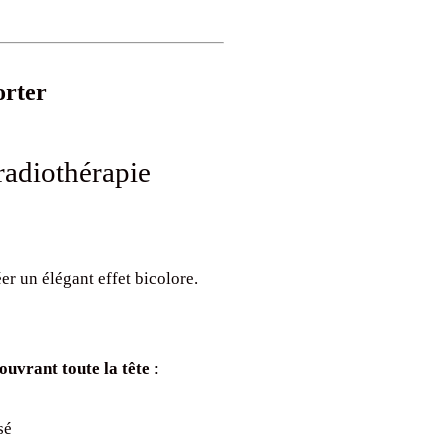
orter
radiothérapie
er un élégant effet bicolore.
couvrant toute la tête
:
sé