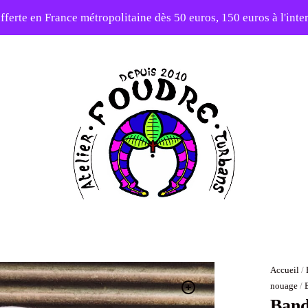
fferte en France métropolitaine dès 50 euros, 150 euros à l'int
10% sur votre première commande avec le code : 1ERAMOUR
Atelier
Foudre
Turbans
Accueil
/
nouage
/
Band