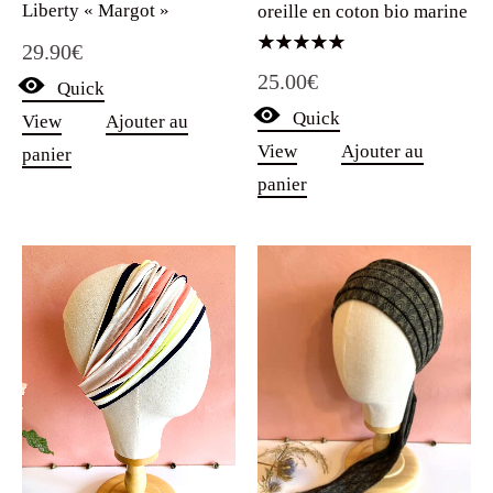
Liberty « Margot »
oreille en coton bio marine
29.90
€
Note
25.00
€
5.00
Quick
sur 5
Quick
View
Ajouter au
View
Ajouter au
panier
panier