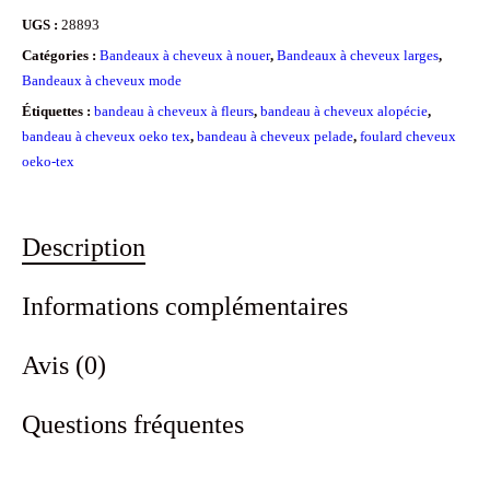
à
UGS :
28893
cheveux
Catégories :
Bandeaux à cheveux à nouer
,
Bandeaux à cheveux larges
,
large
Bandeaux à cheveux mode
à
Étiquettes :
bandeau à cheveux à fleurs
,
bandeau à cheveux alopécie
,
bandeau à cheveux oeko tex
,
bandeau à cheveux pelade
,
foulard cheveux
fleurs
oeko-tex
"Caroline"
Description
Informations complémentaires
Avis (0)
Questions fréquentes