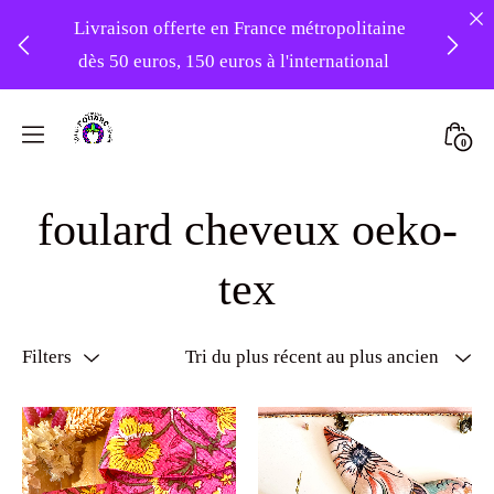
Livraison offerte en France métropolitaine
dès 50 euros, 150 euros à l'international
❤️ Atelier en vacances ! Expédition des
Skip
commandes à partir du 31/08 ❤️
to
Mini
0
content
Atelier
Togg
-20% sur tout le site avec le code
Foudre
foulard cheveux oeko-
PATIENCE
Turbans
tex
Filters