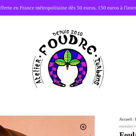
fferte en France métropolitaine dès 50 euros, 150 euros à l'int
elier en vacances ! Expédition des commandes à partir du 31/0
-20% sur tout le site avec le code PATIENCE
Atelier
Foudre
Turbans
Accueil
/
enrouler 
Foul