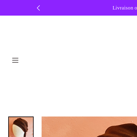
Livraison o
❤️ At
Skip
to
content