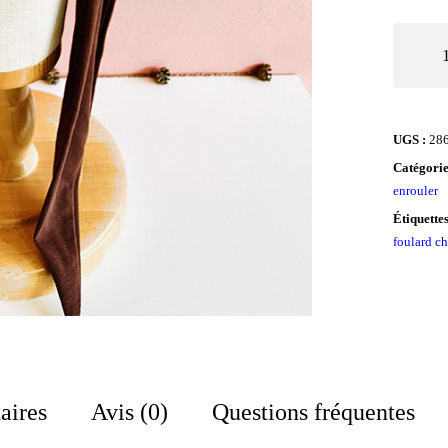
quantit
de
Foulard
à
UGS :
28
enroule
Catégorie
en
enrouler
coton
Étiquette
foulard c
bio
Moka
aires
Avis (0)
Questions fréquentes