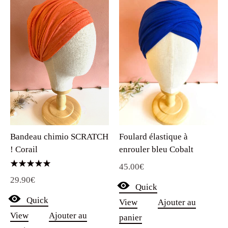
Bandeau chimio SCRATCH
Foulard élastique à
! Corail
enrouler bleu Cobalt
45.00
€
Note
29.90
€
5.00
Quick
sur 5
Quick
View
Ajouter au
View
Ajouter au
panier