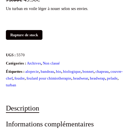
Un turban en voile léger à nouer selon ses envies.
prix
prix
initial
actuel
était :
est :
Rupture de stock
75.00€.
49.90€.
UGS :
5570
Catégories :
Archives
,
Non classé
Étiquettes :
alopecie
,
bandeau
,
bio
,
biologique
,
bonnet
,
chapeau
,
couvre-
chef
,
foudre
,
foulard pour chimiotherapie
,
headwear
,
headwrap
,
pelade
,
turban
Description
Informations complémentaires