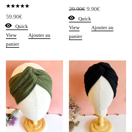
Le
Le
29.90
€
9.90
€
Note
59.90
€
5.00
Quick
prix
prix
sur 5
Quick
View
Ajouter au
initial
actuel
View
Ajouter au
panier
était :
est :
panier
29.90€.
9.90€.