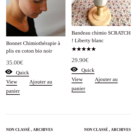
Bandeau chimio SCRATCH
! Liberty blanc
Bonnet Chimiothérapie à
plis en coton bio noir
Note
29.90
€
5.00
35.00
€
sur 5
Quick
Quick
View
Ajouter au
View
Ajouter au
panier
panier
NON CLASSÉ
,
ARCHIVES
NON CLASSÉ
,
ARCHIVES