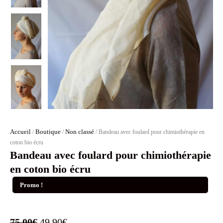
Accueil
Boutique
Non classé
/
/
/ Bandeau avec foulard pour chimiothérapie en
coton bio écru
Bandeau avec foulard pour chimiothérapie
en coton bio écru
Promo !
Le
Le
75.00
€
49.90
€