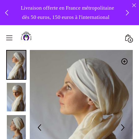
Livraison offerte en France métropolitaine
dès 50 euros, 150 euros à l'international
❤️ -10% sur votre première commande
Skip
avec le code : 1ERAMOUR ❤️
to
Mini
0
content
Atelier
Togg
Foudre
Turbans