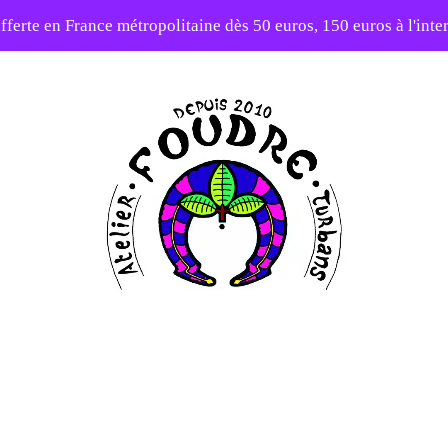
fferte en France métropolitaine dès 50 euros, 150 euros à l'int
10% sur votre première commande avec le code : 1ERAMOUR
Atelier
Foudre
Turbans