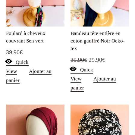
Foulard à cheveux
Bandeau tête entière en
couvrant Sen vert
coton gauffré Noir Oeko-
tex
39.90
€
Le
Le
39.90
€
29.90
€
Quick
Quick
prix
prix
View
Ajouter au
View
Ajouter au
panier
initial
actuel
panier
était :
est :
39.90€.
29.90€.