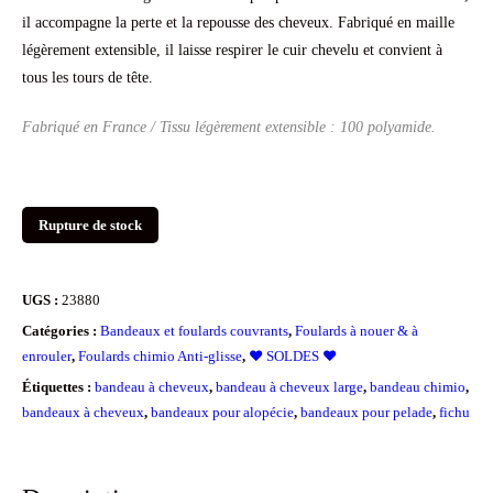
était :
est :
il accompagne la perte et la repousse des cheveux. Fabriqué en maille
légèrement extensible, il laisse respirer le cuir chevelu et convient à
39.90€.
19.90€.
tous les tours de tête.
Fabriqué en France / Tissu légèrement extensible : 100 polyamide.
Rupture de stock
UGS :
23880
Catégories :
Bandeaux et foulards couvrants
,
Foulards à nouer & à
enrouler
,
Foulards chimio Anti-glisse
,
❤️ SOLDES ❤️
Étiquettes :
bandeau à cheveux
,
bandeau à cheveux large
,
bandeau chimio
,
bandeaux à cheveux
,
bandeaux pour alopécie
,
bandeaux pour pelade
,
fichu