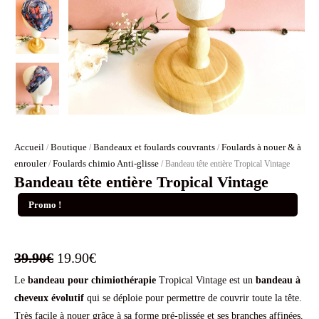
Accueil
Boutique
Bandeaux et foulards couvrants
Foulards à nouer & à
/
/
/
enrouler
Foulards chimio Anti-glisse
/
/ Bandeau tête entière Tropical Vintage
Bandeau tête entière Tropical Vintage
Promo !
Le
Le
39.90
€
19.90
€
Le
bandeau pour chimiothérapie
prix
prix
Tropical Vintage est un
bandeau à
cheveux
évolutif
qui se déploie pour permettre de couvrir toute la tête.
initial
actuel
Très facile à nouer grâce à sa forme pré-plissée et ses branches affinées,