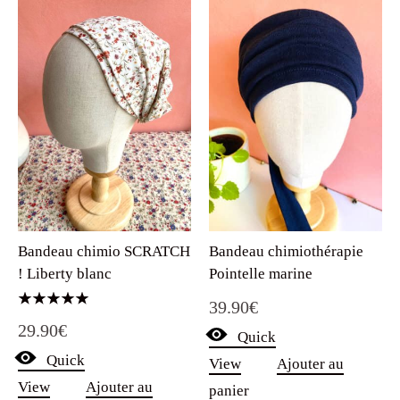
Bandeau chimio SCRATCH
Bandeau chimiothérapie
! Liberty blanc
Pointelle marine
39.90
€
Note
29.90
€
5.00
Quick
sur 5
Quick
View
Ajouter au
View
Ajouter au
panier