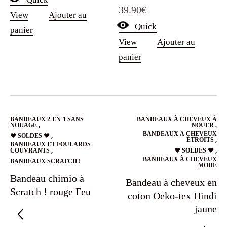
Note
39.90
€
5.00
View
Ajouter au
sur 5
Quick
panier
View
Ajouter au
panier
BANDEAUX 2-EN-1 SANS
BANDEAUX À CHEVEUX À
NOUAGE
,
NOUER
,
BANDEAUX À CHEVEUX
❤️ SOLDES ❤️
,
ÉTROITS
,
BANDEAUX ET FOULARDS
COUVRANTS
,
❤️ SOLDES ❤️
,
BANDEAUX À CHEVEUX
BANDEAUX SCRATCH !
MODE
Bandeau chimio à
Bandeau à cheveux en
Scratch ! rouge Feu
coton Oeko-tex Hindi
jaune