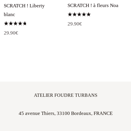
SCRATCH ! à fleurs Noa
SCRATCH ! Liberty
blanc
Note
29.90
€
5.00
sur 5
Note
29.90
€
4.75
sur 5
ATELIER FOUDRE TURBANS
45 avenue Thiers, 33100 Bordeaux, FRANCE