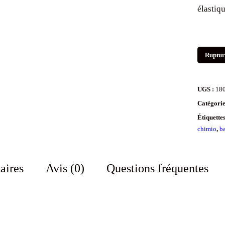
élastiqu
Ruptur
UGS :
18
Catégorie
Étiquette
chimio
,
b
aires
Avis (0)
Questions fréquentes