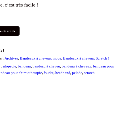
e, c’est très facile !
e de stock
021
s :
Archives
,
Bandeaux à cheveux mode
,
Bandeaux à cheveux Scratch !
s :
alopecie
,
bandeau
,
bandeau à cheveu
,
bandeau à cheveux
,
bandeau pour
andeau pour chimiotherapie
,
foudre
,
headband
,
pelade
,
scratch