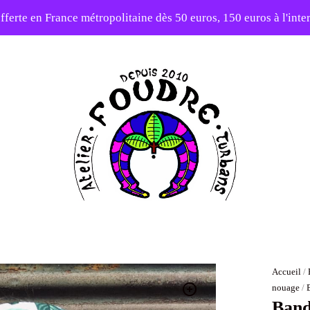
fferte en France métropolitaine dès 50 euros, 150 euros à l'int
10% sur votre première commande avec le code : 1ERAMOUR
Atelier
Foudre
Turbans
Accueil
/
nouage
/
Band