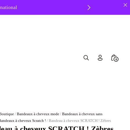
ernational
 ❤️
Search
Minicar
0
Toggle
Toggle
Boutique
/
Bandeaux à cheveux mode
/
Bandeaux à cheveux sans
Bandeaux à cheveux Scratch !
/ Bandeau à cheveux SCRATCH ! Zèbres
eau à cheveux SCRATCH ! Zèbres