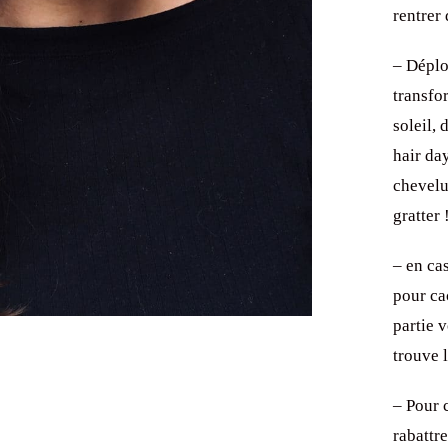
rentrer
– Déplo
transfo
soleil,
hair da
chevelu
gratter 
– en ca
pour ca
partie 
trouve l
– Pour 
rabattr