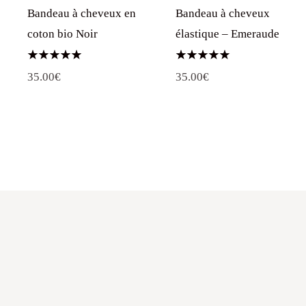
Bandeau à cheveux en
Bandeau à cheveux
coton bio Noir
élastique – Emeraude
Note
Note
35.00
€
35.00
€
5.00
5.00
sur 5
sur 5