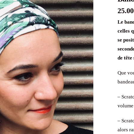
25.00
Le band
celles 
se posi
seconde
de tête
Que vou
bandeau
– Scratc
volume
– Scrat
alors ra