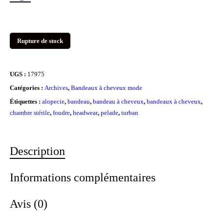
Rupture de stock
UGS :
17975
Catégories :
Archives
,
Bandeaux à cheveux mode
Étiquettes :
alopecie
,
bandeau
,
bandeau à cheveux
,
bandeaux à cheveux
,
chambre stérile
,
foudre
,
headwear
,
pelade
,
turban
Description
Informations complémentaires
Avis (0)