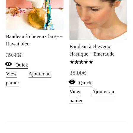
Bandeau à cheveux large –
Hawai bleu
Bandeau à cheveux
élastique – Emeraude
39.90
€
Quick
Note
35.00
€
5.00
View
Ajouter au
sur 5
Quick
panier
View
Ajouter au
panier