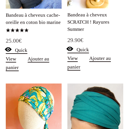
Bandeau à cheveux
Bandeau à cheveux cache-
SCRATCH ! Rayures
oreille en coton bio marine
Summer
Note
29.90
€
25.00
€
5.00
sur 5
Quick
Quick
View
Ajouter au
View
Ajouter au
panier
panier