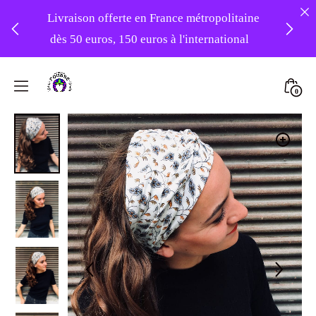
Livraison offerte en France métropolitaine
dès 50 euros, 150 euros à l'international
❤️ -10% sur votre première commande
Skip
avec le code : 1ERAMOUR ❤️
to
Mini
0
content
Atelier
Togg
Foudre
Turbans