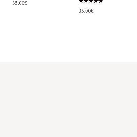
35.00
€
Note
35.00
€
5.00
sur 5