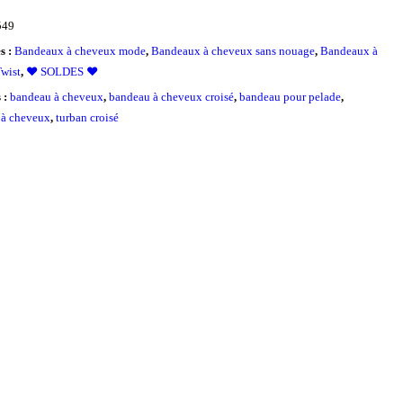
549
s :
Bandeaux à cheveux mode
,
Bandeaux à cheveux sans nouage
,
Bandeaux à
wist
,
❤️ SOLDES ❤️
s :
bandeau à cheveux
,
bandeau à cheveux croisé
,
bandeau pour pelade
,
 à cheveux
,
turban croisé