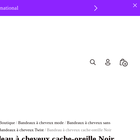
ernational
 ❤️
Search
Minicar
0
Toggle
Toggle
Boutique
/
Bandeaux à cheveux mode
/
Bandeaux à cheveux sans
Bandeaux à cheveux Twist
/ Bandeau à cheveux cache-oreille Noir
eau à cheveux cache-oreille Noir