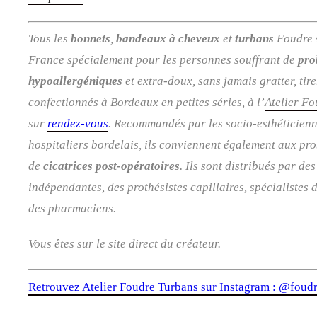
Tous les
bonnets
,
bandeaux à cheveux
et
turbans
Foudre s
France spécialement pour les personnes souffrant de
pro
hypoallergéniques
et extra-doux, sans jamais gratter, tire
confectionnés à Bordeaux en petites séries, à l’
Atelier F
sur
rendez-vous
. R
ecommandés par les socio-esthéticienn
hospitaliers bordelais, ils conviennent également aux p
de
cicatrices post-opératoires
. Ils sont distribués par de
indépendantes, des prothésistes capillaires, spécialistes
des pharmaciens.
Vous êtes sur le site direct du créateur.
Retrouvez Atelier Foudre Turbans sur Instagram : @foud