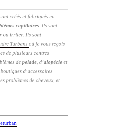
ont créés et fabriqués en
blèmes capillaires
. Ils sont
r ou irriter
.
Ils sont
oudre Turbans
où je vous reçois
es de plusieurs centres
roblèmes de
pelade
, d’
alopécie
et
s boutiques d’accessoires
 des problèmes de cheveux, et
returban