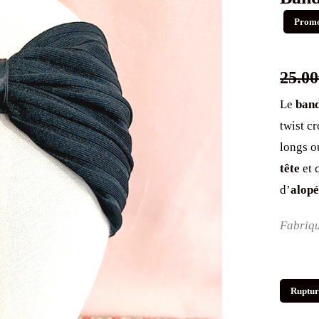
Promo
25.00
Le
band
twist cr
longs ou
tête
et 
d’
alopé
Fabriqu
Ruptur