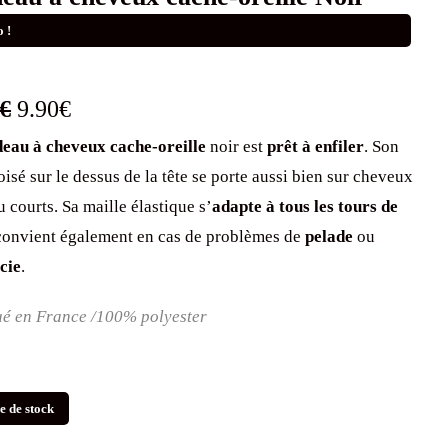
 !
Le
Le
€
9.90
€
eau à cheveux
cache-oreille
noir est
prêt à enfiler
. Son
prix
prix
oisé sur le dessus de la tête se porte aussi bien sur cheveux
initial
actuel
 courts. Sa maille élastique s’
adapte à tous les tours de
était :
est :
convient également en cas de problèmes de
pelade
ou
cie
.
25.00€.
9.90€.
é en France /100% polyester
e de stock