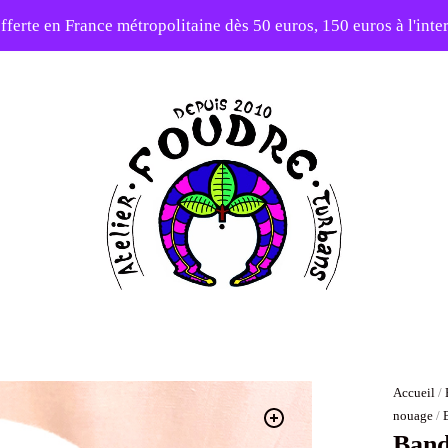
fferte en France métropolitaine dès 50 euros, 150 euros à l'int
10% sur votre première commande avec le code : 1ERAMOUR
Atelier
Foudre
Turbans
Accueil
/
nouage
/
Band