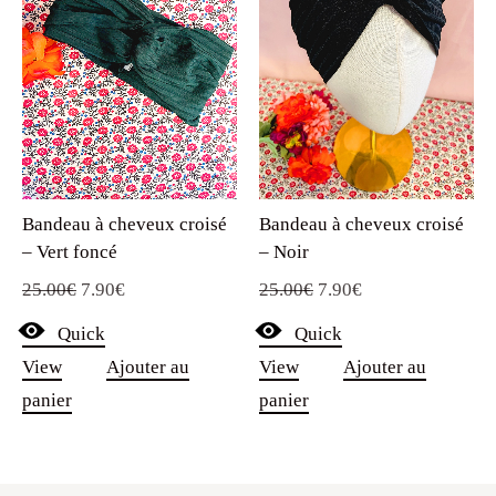
Bandeau à cheveux croisé
Bandeau à cheveux croisé
– Vert foncé
– Noir
Le
Le
Le
Le
25.00
€
7.90
€
25.00
€
7.90
€
prix
prix
prix
prix
Quick
Quick
initial
actuel
initial
actuel
View
Ajouter au
View
Ajouter au
était :
est :
était :
est :
panier
panier
25.00€.
7.90€.
25.00€.
7.90€.