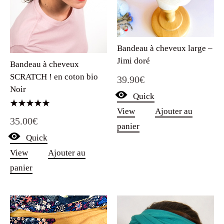
Bandeau à cheveux large –
Jimi doré
Bandeau à cheveux
SCRATCH ! en coton bio
39.90
€
Noir
Quick
View
Ajouter au
Note
35.00
€
5.00
panier
sur 5
Quick
View
Ajouter au
panier