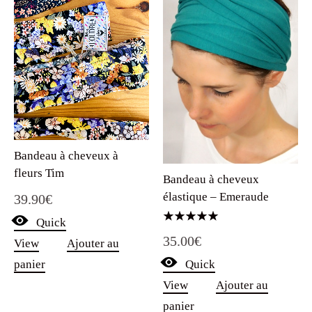
Bandeau à cheveux à
fleurs Tim
Bandeau à cheveux
élastique – Emeraude
39.90
€
Quick
Note
35.00
€
5.00
View
Ajouter au
sur 5
Quick
panier
View
Ajouter au
panier