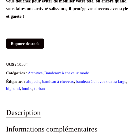
vous douchez pour éviter de mouiller votre tête, ou encore quand
vous faites une activité salissante, il protège vos cheveux avec style
et gaieté !
Rupture de stock
UGS :
10504
Catégories :
Archives
,
Bandeaux à cheveux mode
Étiquettes :
alopecie
,
bandeau à cheveux
,
bandeau à cheveux extra-large
,
bigband
,
foudre
,
turban
Description
Informations complémentaires