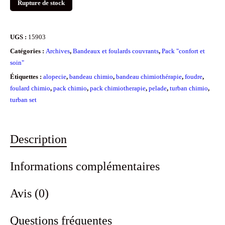
Rupture de stock
UGS :
15903
Catégories :
Archives
,
Bandeaux et foulards couvrants
,
Pack "confort et
soin"
Étiquettes :
alopecie
,
bandeau chimio
,
bandeau chimiothérapie
,
foudre
,
foulard chimio
,
pack chimio
,
pack chimiotherapie
,
pelade
,
turban chimio
,
turban set
Description
Informations complémentaires
Avis (0)
Questions fréquentes