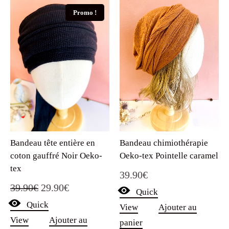
Promo !
Bandeau tête entière en
Bandeau chimiothérapie
coton gauffré Noir Oeko-
Oeko-tex Pointelle caramel
tex
39.90
€
Le
Le
39.90
€
29.90
€
Quick
Quick
prix
prix
View
Ajouter au
View
Ajouter au
panier
initial
actuel