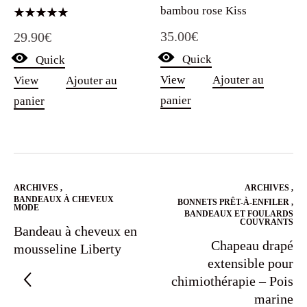
bambou rose Kiss
Note
35.00
€
29.90
€
5.00
sur 5
Quick
Quick
View
Ajouter au
View
Ajouter au
panier
panier
ARCHIVES
,
ARCHIVES
,
BANDEAUX À CHEVEUX
BONNETS PRÊT-À-ENFILER
,
MODE
BANDEAUX ET FOULARDS
COUVRANTS
Bandeau à cheveux en
Chapeau drapé
mousseline Liberty
extensible pour
chimiothérapie – Pois
marine