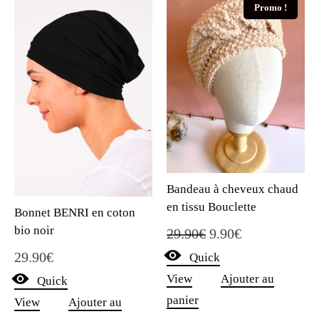
Promo !
Bandeau à cheveux chaud
en tissu Bouclette
Bonnet BENRI en coton
bio noir
Le
Le
29.90
€
9.90
€
29.90
€
Quick
prix
prix
View
Ajouter au
Quick
initial
actuel
panier
View
Ajouter au
était :
est :