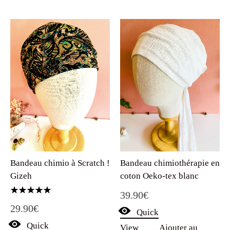
Bandeau chimio à Scratch !
Bandeau chimiothérapie en
Gizeh
coton Oeko-tex blanc
39.90
€
Note
29.90
€
5.00
Quick
sur 5
Quick
View
Ajouter au