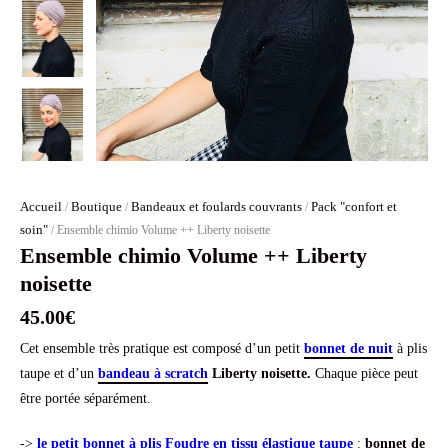
Accueil
Boutique
Bandeaux et foulards couvrants
Pack "confort et
/
/
/
soin"
/ Ensemble chimio Volume ++ Liberty noisette
Ensemble chimio Volume ++ Liberty
noisette
45.00
€
Cet ensemble très pratique est composé d’un petit
bonnet de nuit
à plis
taupe et d’un
bandeau à scratch
Liberty noisette.
Chaque pièce peut
être portée séparément.
->
le petit bonnet à plis Foudre en tissu élastique taupe
:
bonnet de