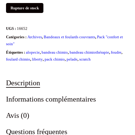
Rupture de stock
UGS :
16652
Catégories :
Archives
,
Bandeaux et foulards couvrants
,
Pack "confort et
soin"
Étiquettes :
alopecie
,
bandeau chimio
,
bandeau chimiothérapie
,
foudre
,
foulard chimio
,
liberty
,
pack chimio
,
pelade
,
scratch
Description
Informations complémentaires
Avis (0)
Questions fréquentes