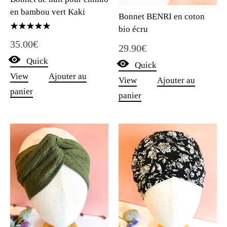
en bambou vert Kaki
Bonnet BENRI en coton
bio écru
Note
35.00
€
5.00
29.90
€
sur 5
Quick
Quick
View
Ajouter au
View
Ajouter au
panier
panier