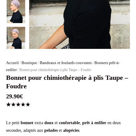
Accueil
Boutique
Bandeaux et foulards couvrants
Bonnets prêt-à-
/
/
/
enfiler
/ Bonnet pour chimiothérapie à plis Taupe – Foudre
Bonnet pour chimiothérapie à plis Taupe –
Foudre
29.90
€
Noté
1
5.00
sur 5
basé
Le petit
bonnet
extra
doux
et
confortable
,
prêt à enfiler
en deux
sur
secondes, adaptés aux
pelades
et
alopécies
.
notation