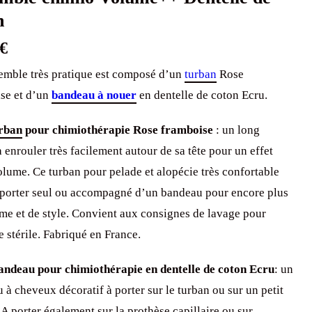
n
€
emble très pratique est composé d’un
turban
Rose
se et d’un
bandeau à nouer
en dentelle de coton Ecru.
rban
pour chimiothérapie Rose framboise
: un long
à enrouler très facilement autour de sa tête pour un effet
lume. Ce turban pour pelade et alopécie très confortable
 porter seul ou accompagné d’un bandeau pour encore plus
me et de style. Convient aux consignes de lavage pour
 stérile. Fabriqué en France.
andeau pour chimiothérapie en dentelle de coton Ecru
: un
 à cheveux décoratif à porter sur le turban ou sur un petit
 A porter également sur la prothèse capillaire ou sur