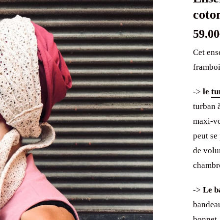
coto
59.00
Cet ens
framboi
->
le
tu
turban 
maxi-vo
peut se
de volu
chambre
->
Le b
bandeau
bonnet.