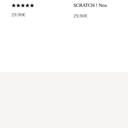
SCRATCH ! Noa
Note
29.90
€
5.00
29.90
€
sur 5