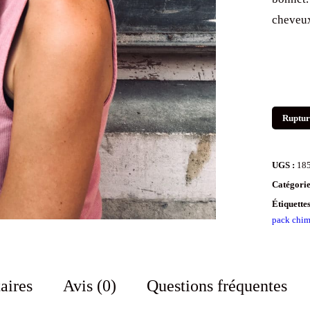
cheveux
Ruptur
UGS :
18
Catégorie
Étiquette
pack chim
aires
Avis (0)
Questions fréquentes