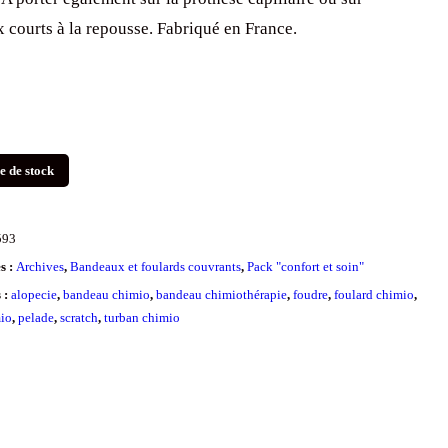
 courts à la repousse. Fabriqué en France.
e de stock
593
s :
Archives
,
Bandeaux et foulards couvrants
,
Pack "confort et soin"
s :
alopecie
,
bandeau chimio
,
bandeau chimiothérapie
,
foudre
,
foulard chimio
,
io
,
pelade
,
scratch
,
turban chimio