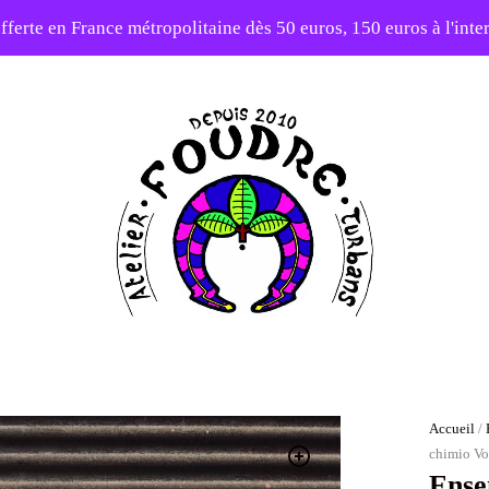
fferte en France métropolitaine dès 50 euros, 150 euros à l'int
elier en vacances ! Expédition des commandes à partir du 31/0
-20% sur tout le site avec le code PATIENCE
Atelier
Foudre
Turbans
Accueil
/
chimio Vo
Ense