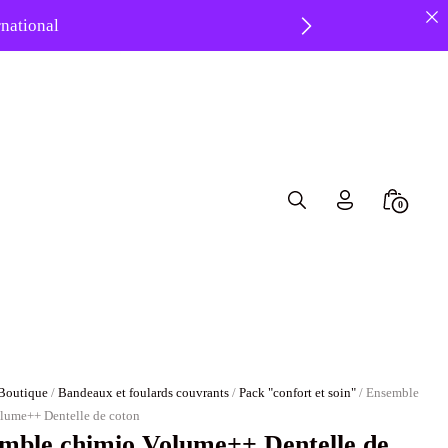
ernational
8 ❤️
Search
Minicar
0
Toggle
Toggle
Boutique
/
Bandeaux et foulards couvrants
/
Pack "confort et soin"
/ Ensemble
lume++ Dentelle de coton
mble chimio Volume++ Dentelle de