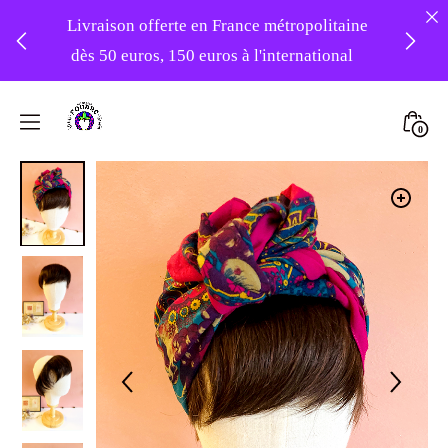
Livraison offerte en France métropolitaine
dès 50 euros, 150 euros à l'international
❤️ -10% sur votre première commande
Skip
avec le code : 1ERAMOUR ❤️
to
Mini
0
content
Atelier
Togg
Foudre
Turbans