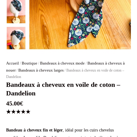
Accueil
Boutique
Bandeaux à cheveux mode
Bandeaux à cheveux à
/
/
/
nouer
Bandeaux à cheveux larges
/
/ Bandeaux à cheveux en voile de coton –
Dandelion
Bandeaux à cheveux en voile de coton –
Dandelion
45.00
€
Noté
2
5.00
sur 5
basé
Bandeau à cheveux fin et léger
, idéal pour les cuirs chevelus
sur