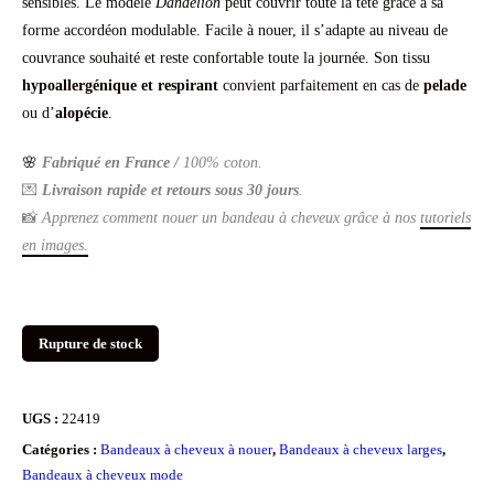
sensibles. Le modèle
Dandelion
peut couvrir toute la tête grâce à sa
notations
client
forme accordéon modulable. Facile à nouer, il s’adapte au niveau de
couvrance souhaité et reste confortable toute la journée. Son tissu
hypoallergénique et respirant
convient parfaitement en cas de
pelade
ou d’
alopécie
.
🌸
Fabriqué en France /
100% coton.
💌
Livraison rapide et retours sous 30 jours
.
📸
Apprenez comment nouer un bandeau à cheveux grâce à nos
tutoriels
en images.
Rupture de stock
UGS :
22419
Catégories :
Bandeaux à cheveux à nouer
,
Bandeaux à cheveux larges
,
Bandeaux à cheveux mode