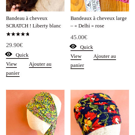
Bandeaux à cheveux large
Bandeau à cheveux
– « Delhi » rose
SCRATCH ! Liberty blanc
45.00
€
Note
29.90
€
4.75
Quick
sur 5
Quick
View
Ajouter au
View
Ajouter au
panier
panier