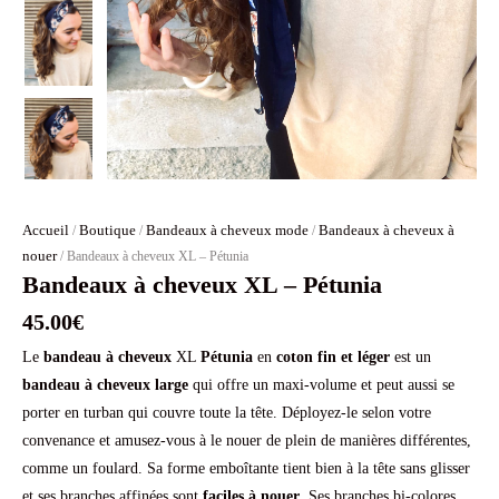
Accueil
Boutique
Bandeaux à cheveux mode
Bandeaux à cheveux à
/
/
/
nouer
/ Bandeaux à cheveux XL – Pétunia
Bandeaux à cheveux XL – Pétunia
45.00
€
Le
bandeau à cheveux
XL
Pétunia
en
coton fin et léger
est un
bandeau à cheveux large
qui offre un maxi-volume et peut aussi se
porter en turban qui couvre toute la tête. Déployez-le selon votre
convenance et amusez-vous à le nouer de plein de manières différentes,
comme un foulard. Sa forme emboîtante tient bien à la tête sans glisser
et ses branches affinées sont
faciles à nouer
. Ses branches bi-colores