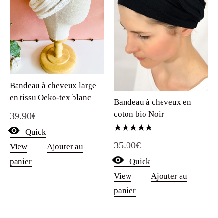
Bandeau à cheveux large
en tissu Oeko-tex blanc
Bandeau à cheveux en
coton bio Noir
39.90
€
Quick
Note
35.00
€
5.00
View
Ajouter au
sur 5
Quick
panier
View
Ajouter au
panier