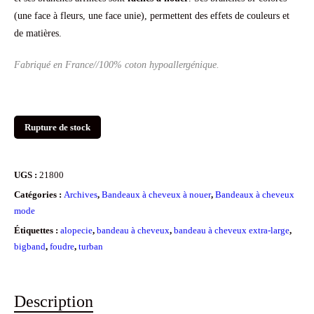
(une face à fleurs, une face unie), permettent des effets de couleurs et
de matières.
Fabriqué en France//100% coton hypoallergénique.
Rupture de stock
UGS :
21800
Catégories :
Archives
,
Bandeaux à cheveux à nouer
,
Bandeaux à cheveux
mode
Étiquettes :
alopecie
,
bandeau à cheveux
,
bandeau à cheveux extra-large
,
bigband
,
foudre
,
turban
Description