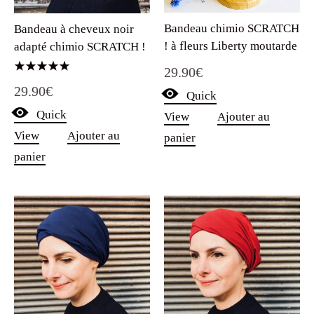
Bandeau chimio SCRATCH
Bandeau à cheveux noir
! à fleurs Liberty moutarde
adapté chimio SCRATCH !
29.90
€
Note
29.90
€
5.00
Quick
sur 5
Quick
View
Ajouter au
View
Ajouter au
panier
panier