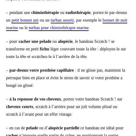
– pendant une
chimiothérapie
ou
radiothérapie
, portez-le par-dessus
un
petit bonnet uni
ou un
turban assorti
, par exemple le
bonnet de nuit
marine
ou le
turban pour chimiothérapie marine
.
– pour
cacher une pelade
ou
alopécie
, le bandeau Scratch ! se
transforme en petit
fichu
léger couvrant toute la tête : déployez-le sur
toute la tête et scratchez-le à l’arrière de la tête.
–
par-dessus votre prothèse capillaire
: il ne glisse pas, maintient la
perruque bien en place et évite le stress de savoir si votre prothèse a
bougé ou glissé.
–
à la repousse de vos cheveux
, portez votre bandeau Scratch ! sur
cheveux courts
, scratch à l’arrière pour un joli volume plissé ou
scratch à l’avant pour un effet vintage.
– en cas de
pelade
ou d’
alopécie partielle
ce bandeau est idéal pour
cacher
n’importe quelle partie du crâne, en positionnant la partie