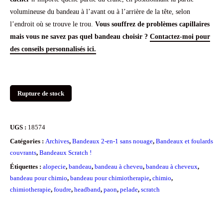
volumineuse du bandeau à l’avant ou à l’arrière de la tête, selon
l’endroit où se trouve le trou.
Vous souffrez de problèmes capillaires
mais vous ne savez pas quel bandeau choisir ?
Contactez-moi pour
des conseils personnalisés ici.
Rupture de stock
UGS :
18574
Catégories :
Archives
,
Bandeaux 2-en-1 sans nouage
,
Bandeaux et foulards
couvrants
,
Bandeaux Scratch !
Étiquettes :
alopecie
,
bandeau
,
bandeau à cheveu
,
bandeau à cheveux
,
bandeau pour chimio
,
bandeau pour chimiotherapie
,
chimio
,
chimiotherapie
,
foudre
,
headband
,
paon
,
pelade
,
scratch