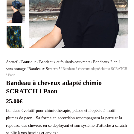
Accueil
Boutique
Bandeaux et foulards couvrants
Bandeaux 2-en-1
/
/
/
sans nouage
Bandeaux Scratch !
/
/ Bandeau à cheveux adapté chimio SCRATCH
! Paon
Bandeau à cheveux adapté chimio
SCRATCH ! Paon
25.00
€
Bandeau évolutif pour chimiothérapie, pelade et alopécie à motif
plumes de paon. Sa forme en accordéon accompagnera la perte et la
repousse des cheveux en se déployant et son système d’attache à scratch
se plie à vos besoins et envies :