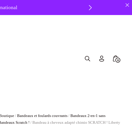
ernational
 ❤️
Search
Minicar
0
Toggle
Toggle
Boutique
/
Bandeaux et foulards couvrants
/
Bandeaux 2-en-1 sans
Bandeaux Scratch !
/ Bandeau à cheveux adapté chimio SCRATCH ! Liberty