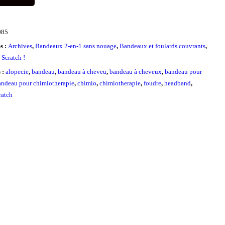
085
s :
Archives
,
Bandeaux 2-en-1 sans nouage
,
Bandeaux et foulards couvrants
,
Scratch !
s :
alopecie
,
bandeau
,
bandeau à cheveu
,
bandeau à cheveux
,
bandeau pour
andeau pour chimiotherapie
,
chimio
,
chimiotherapie
,
foudre
,
headband
,
ratch