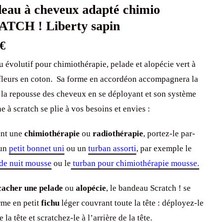
eau à cheveux adapté chimio
TCH ! Liberty sapin
€
 évolutif pour chimiothérapie, pelade et alopécie vert à
 fleurs en coton. Sa forme en accordéon accompagnera la
t la repousse des cheveux en se déployant et son système
e à scratch se plie à vos besoins et envies :
nt une
chimiothérapie
ou
radiothérapie
, portez-le par-
 un
petit bonnet uni
ou un
turban assorti
, par exemple le
de nuit mousse
ou le
turban pour chimiothérapie mousse.
acher une pelade
ou
alopécie
, le bandeau Scratch ! se
rme en petit
fichu
léger couvrant toute la tête : déployez-le
e la tête et scratchez-le à l’arrière de la tête.