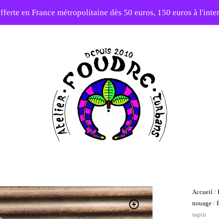
fferte en France métropolitaine dès 50 euros, 150 euros à l'int
10% sur votre première commande avec le code : 1ERAMOUR
Atelier
Foudre
Turbans
Accueil
/
nouage
/
sapin