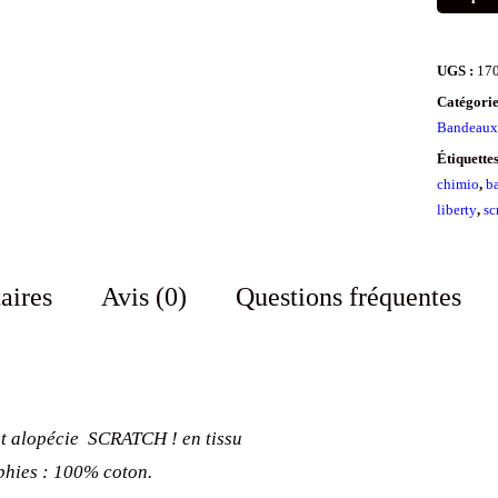
UGS :
17
Catégorie
Bandeaux 
Étiquette
chimio
,
b
liberty
,
sc
aires
Avis (0)
Questions fréquentes
t alopécie SCRATCH ! en tissu
aphies : 100% coton.