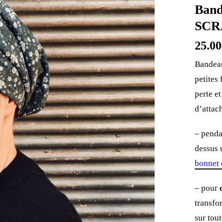
Band
SCRA
25.00
Bandeau
petites
perte e
d’attach
– penda
dessus
bonnet 
– pour
c
transfo
sur tout