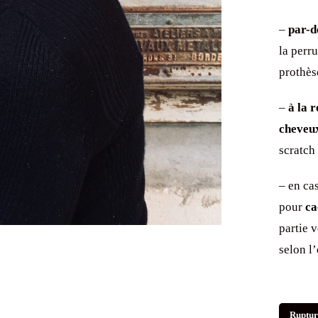
–
par-d
la perru
prothès
–
à la 
cheveu
scratch 
– en ca
pour
ca
partie 
selon l’
Ruptur