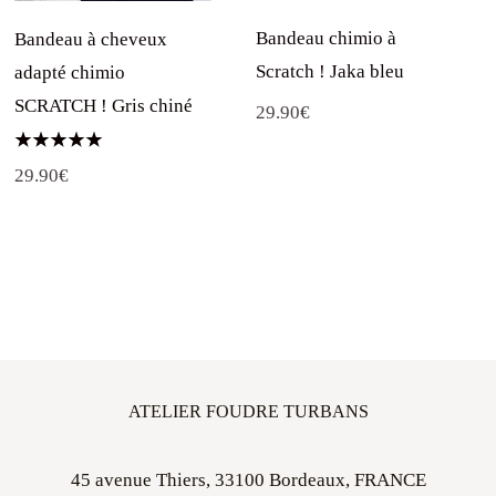
Bandeau chimio à
Bandeau à cheveux
Scratch ! Jaka bleu
adapté chimio
SCRATCH ! Gris chiné
29.90
€
Note
29.90
€
5.00
sur 5
ATELIER FOUDRE TURBANS
45 avenue Thiers, 33100 Bordeaux, FRANCE