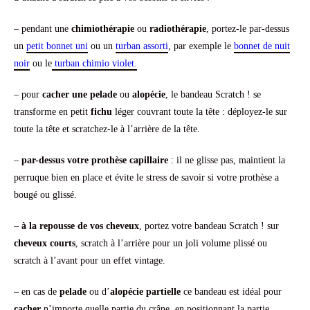
– pendant une
chimiothérapie
ou
radiothérapie
, portez-le par-dessus
un
petit bonnet uni
ou un
turban assorti
, par exemple le
bonnet de nuit
noir
ou le
turban chimio violet.
– pour
cacher une pelade
ou
alopécie
, le bandeau Scratch ! se
transforme en petit
fichu
léger couvrant toute la tête : déployez-le sur
toute la tête et scratchez-le à l’arrière de la tête.
–
par-dessus votre prothèse capillaire
: il ne glisse pas, maintient la
perruque bien en place et évite le stress de savoir si votre prothèse a
bougé ou glissé.
–
à la repousse de vos cheveux
, portez votre bandeau Scratch ! sur
cheveux courts
, scratch à l’arrière pour un joli volume plissé ou
scratch à l’avant pour un effet vintage.
– en cas de
pelade
ou d’
alopécie partielle
ce bandeau est idéal pour
cacher
n’importe quelle partie du crâne, en positionnant la partie