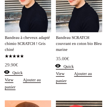
Bandeau à cheveux adapté
Bandeau SCRATCH
chimio SCRATCH ! Gris
couvrant en coton bio Bleu
chiné
marine
35.00
€
Note
29.90
€
5.00
Quick
sur 5
Quick
View
Ajouter au
View
Ajouter au
panier
panier