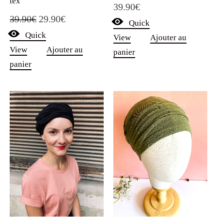
tex
39.90
€
Le
Le
39.90
€
29.90
€
Quick
Quick
prix
prix
View
Ajouter au
View
Ajouter au
panier
initial
actuel
panier
était :
est :
39.90€.
29.90€.