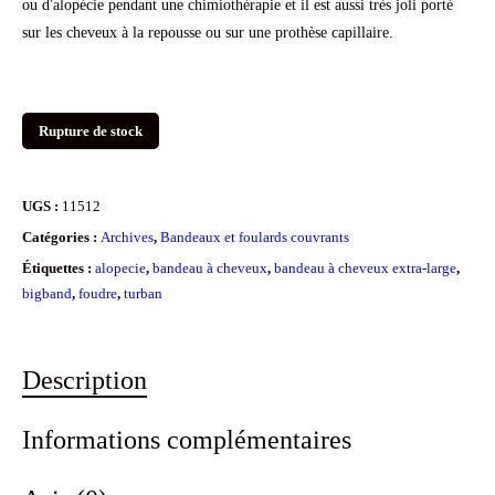
ou d'alopécie pendant une chimiothérapie et il est aussi très joli porté
sur les cheveux à la repousse ou sur une prothèse capillaire.
Rupture de stock
UGS :
11512
Catégories :
Archives
,
Bandeaux et foulards couvrants
Étiquettes :
alopecie
,
bandeau à cheveux
,
bandeau à cheveux extra-large
,
bigband
,
foudre
,
turban
Description
Informations complémentaires