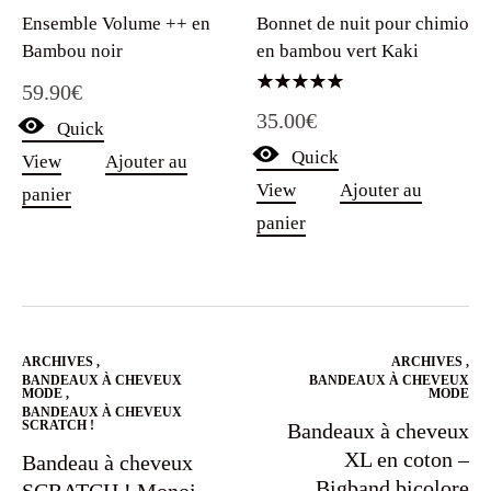
Bonnet de nuit pour chimio
Ensemble Volume ++ en
en bambou vert Kaki
Bambou noir
59.90
€
Note
35.00
€
5.00
Quick
sur 5
Quick
View
Ajouter au
View
Ajouter au
panier
panier
ARCHIVES
,
ARCHIVES
,
BANDEAUX À CHEVEUX
BANDEAUX À CHEVEUX
MODE
,
MODE
BANDEAUX À CHEVEUX
SCRATCH !
Bandeaux à cheveux
XL en coton –
Bandeau à cheveux
Bigband bicolore
SCRATCH ! Monoi