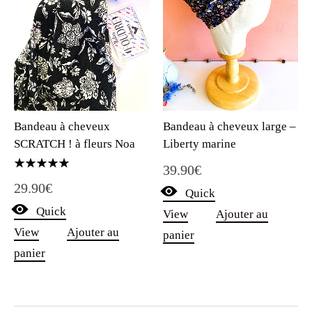
Bandeau à cheveux large –
Bandeau à cheveux
Liberty marine
SCRATCH ! à fleurs Noa
39.90
€
Note
29.90
€
5.00
Quick
sur 5
Quick
View
Ajouter au
View
Ajouter au
panier
panier