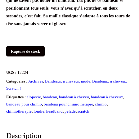
qui ne savent pas nouer un bandeau. Les plis de ce bandeau se
positionnent tous seuls, vous n’avez qu’à scratcher, en deux
secondes, c’est fait. Sa maille élastique s’adapte à tous les tours de
tête sans jamais serrer ni glisser.
Rupture de stock
UGS :
12224
Catégories :
Archives
,
Bandeaux à cheveux mode
,
Bandeaux à cheveux
Scratch !
Étiquettes :
alopecie
,
bandeau
,
bandeau à cheveu
,
bandeau à cheveux
,
bandeau pour chimio
,
bandeau pour chimiotherapie
,
chimio
,
chimiotherapie
,
foudre
,
headband
,
pelade
,
scratch
Description