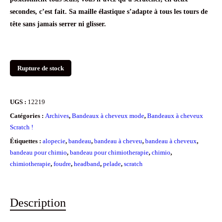
secondes, c’est fait. Sa maille élastique s’adapte à tous les tours de
tête sans jamais serrer ni glisser.
Rupture de stock
UGS :
12219
Catégories :
Archives
,
Bandeaux à cheveux mode
,
Bandeaux à cheveux
Scratch !
Étiquettes :
alopecie
,
bandeau
,
bandeau à cheveu
,
bandeau à cheveux
,
bandeau pour chimio
,
bandeau pour chimiotherapie
,
chimio
,
chimiotherapie
,
foudre
,
headband
,
pelade
,
scratch
Description