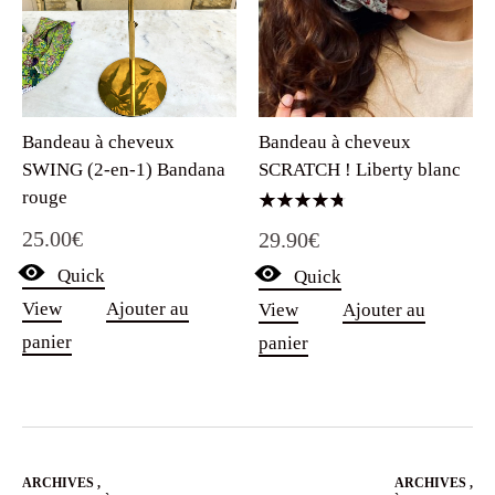
Bandeau à cheveux
Bandeau à cheveux
SWING (2-en-1) Bandana
SCRATCH ! Liberty blanc
rouge
Note
25.00
€
29.90
€
4.75
sur 5
Quick
Quick
View
Ajouter au
View
Ajouter au
panier
panier
ARCHIVES
,
ARCHIVES
,