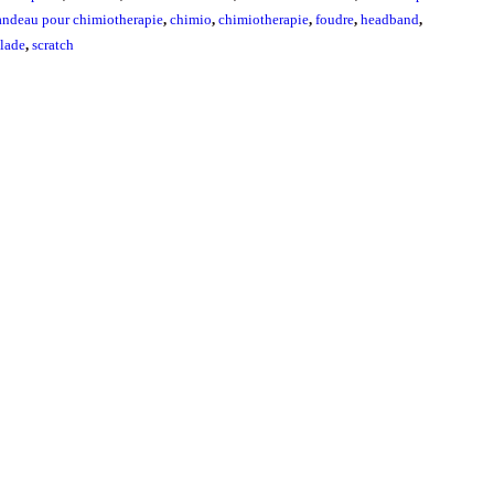
andeau pour chimiotherapie
,
chimio
,
chimiotherapie
,
foudre
,
headband
,
lade
,
scratch