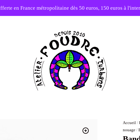
fferte en France métropolitaine dès 50 euros, 150 euros à l'int
10% sur votre première commande avec le code : 1ERAMOUR
Atelier
Foudre
Turbans
Accueil
/
nouage
/
Band