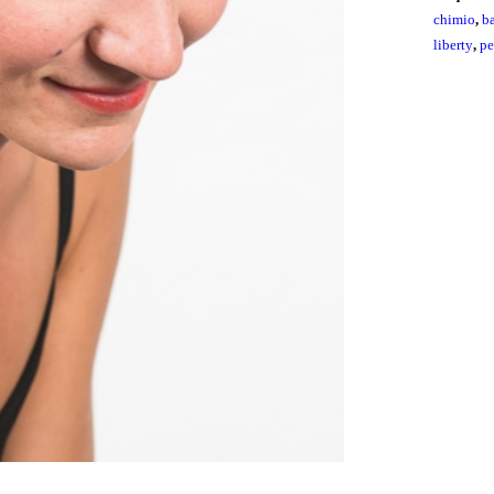
chimio
,
b
liberty
,
pe