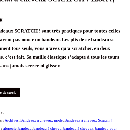
u
€
deaux SCRATCH ! sont très pratiques pour toutes celles
savent pas nouer un bandeau. Les plis de ce bandeau se
nnent tous seuls, vous n’avez qu’à scratcher, en deux
s, c’est fait. Sa maille élastique s’adapte à tous les tours
 sans jamais serrer ni glisser.
e de stock
220
s :
Archives
,
Bandeaux à cheveux mode
,
Bandeaux à cheveux Scratch !
s :
alopecie
,
bandeau
,
bandeau à cheveu
,
bandeau à cheveux
,
bandeau pour