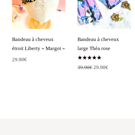
Bandeau à cheveux
Bandeau à cheveux
étroit Liberty « Margot »
large Théa rose
29.90
€
Note
Le
Le
39.90
€
29.90
€
5.00
sur 5
prix
prix
initial
actuel
était :
est :
39.90€.
29.90€.