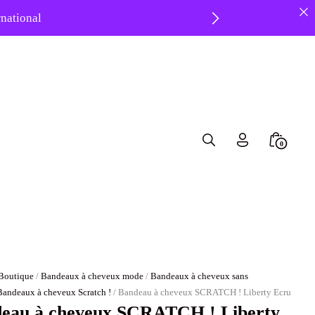
ernational
 ❤️
Search
Minicar
0
Toggle
Toggle
Boutique
/
Bandeaux à cheveux mode
/
Bandeaux à cheveux sans
Bandeaux à cheveux Scratch !
/ Bandeau à cheveux SCRATCH ! Liberty Ecru
eau à cheveux SCRATCH ! Liberty