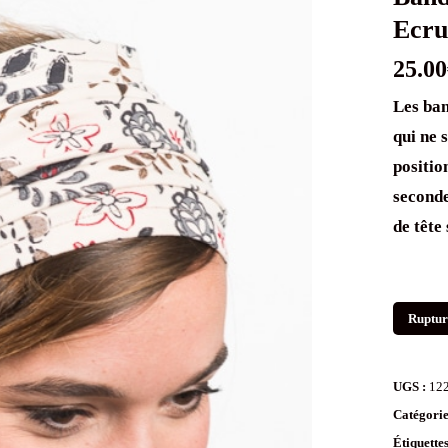
Ecr
25.00
Les ban
qui ne 
positio
seconde
de tête
Ruptur
UGS :
12
Catégorie
Étiquette