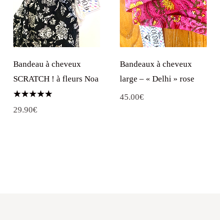
Bandeaux à cheveux
Bandeau à cheveux
large – « Delhi » rose
SCRATCH ! à fleurs Noa
45.00
€
Note
29.90
€
5.00
sur 5