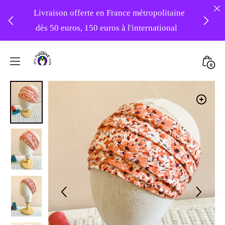
Livraison offerte en France métropolitaine
dès 50 euros, 150 euros à l'international
❤️ -10% sur votre première commande
Skip
avec le code : 1ERAMOUR ❤️
to
Mini
0
content
Atelier
Togg
Foudre
Turbans