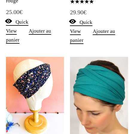
rouge
Note
25.00
€
29.90
€
5.00
sur 5
Quick
Quick
View
Ajouter au
View
Ajouter au
panier
panier