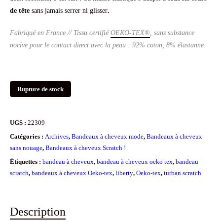
de tête
sans jamais serrer ni glisser
.
Fabriqué en France // Tissu certifié
OEKO-TEX®
, sans substance
nocive pour le contact direct avec la peau : 92% coton, 8% élastanne.
Rupture de stock
UGS :
22309
Catégories :
Archives
,
Bandeaux à cheveux mode
,
Bandeaux à cheveux
sans nouage
,
Bandeaux à cheveux Scratch !
Étiquettes :
bandeau à cheveux
,
bandeau à cheveux oeko tex
,
bandeau
scratch
,
bandeaux à cheveux Oeko-tex
,
liberty
,
Oeko-tex
,
turban scratch
Description