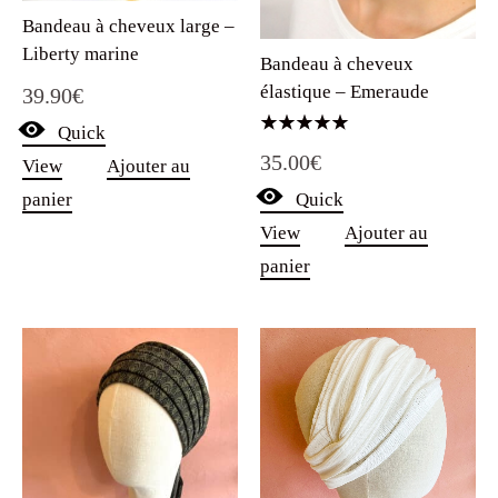
Bandeau à cheveux large –
Liberty marine
Bandeau à cheveux
élastique – Emeraude
39.90
€
Quick
Note
35.00
€
5.00
View
Ajouter au
sur 5
Quick
panier
View
Ajouter au
panier