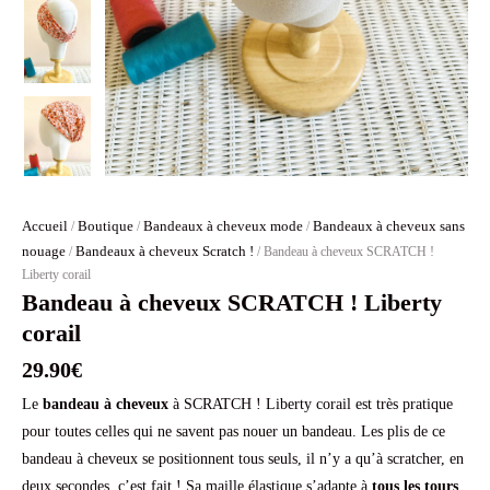
Accueil
Boutique
Bandeaux à cheveux mode
Bandeaux à cheveux sans
/
/
/
nouage
Bandeaux à cheveux Scratch !
/
/ Bandeau à cheveux SCRATCH !
Liberty corail
Bandeau à cheveux SCRATCH ! Liberty
corail
29.90
€
Le
bandeau à cheveux
à SCRATCH ! Liberty corail est très pratique
pour toutes celles qui ne savent pas nouer un bandeau. Les plis de ce
bandeau à cheveux se positionnent tous seuls, il n’y a qu’à scratcher, en
deux secondes, c’est fait ! Sa maille élastique s’adapte à
tous les tours