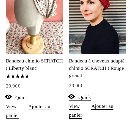
Bandeau chimio SCRATCH
Bandeau à cheveux adapté
! Liberty blanc
chimio SCRATCH ! Rouge
grenat
Note
29.90
€
29.90
€
5.00
sur 5
Quick
Quick
View
Ajouter au
View
Ajouter au
panier
panier