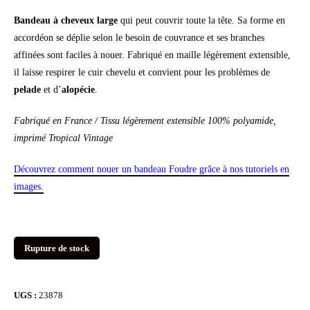
initial
actuel
sur 5
basé
Bandeau à cheveux large
qui peut couvrir toute la tête. Sa forme en
sur
était :
est :
accordéon se déplie selon le besoin de couvrance et ses branches
notation
client
affinées sont faciles à nouer. Fabriqué en maille légèrement extensible,
39.90€.
19.90€.
il laisse respirer le cuir chevelu et convient pour les problèmes de
pelade
et d’
alopécie
.
Fabriqué en France
/ Tissu légèrement extensible 100% polyamide,
imprimé Tropical Vintage
Découvrez comment nouer un bandeau Foudre grâce à nos tutoriels en
images.
Rupture de stock
UGS :
23878