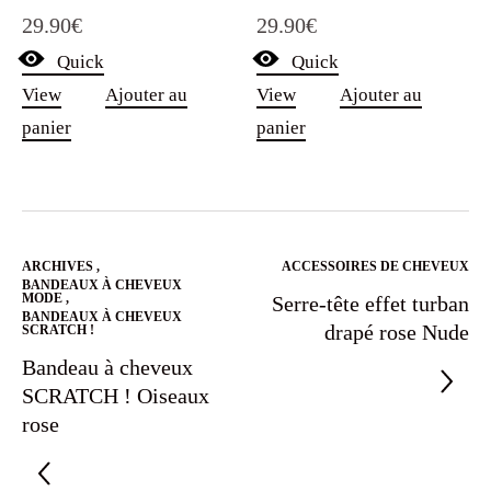
Note
Note
29.90
€
29.90
€
5.00
4.75
sur 5
sur 5
Quick
Quick
View
Ajouter au
View
Ajouter au
panier
panier
ARCHIVES
,
ACCESSOIRES DE CHEVEUX
BANDEAUX À CHEVEUX
MODE
,
Serre-tête effet turban
BANDEAUX À CHEVEUX
drapé rose Nude
SCRATCH !
Bandeau à cheveux
SCRATCH ! Oiseaux
rose