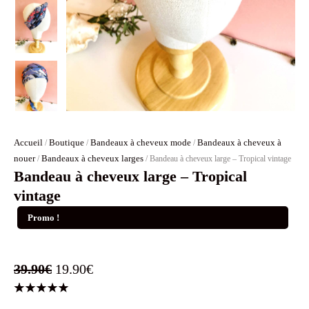
Accueil
Boutique
Bandeaux à cheveux mode
Bandeaux à cheveux à
/
/
/
nouer
Bandeaux à cheveux larges
/
/ Bandeau à cheveux large – Tropical vintage
Bandeau à cheveux large – Tropical
vintage
Promo !
Le
Le
39.90
€
19.90
€
prix
prix
Noté
1
5.00