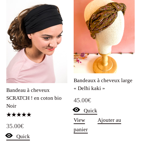
Bandeaux à cheveux large
« Delhi kaki »
Bandeau à cheveux
SCRATCH ! en coton bio
45.00
€
Noir
Quick
View
Ajouter au
Note
35.00
€
5.00
panier
sur 5
Quick