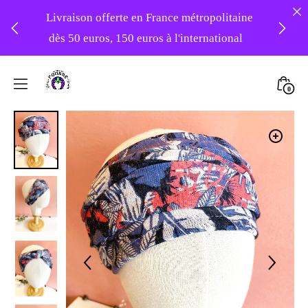
Livraison offerte en France métropolitaine
dès 50 euros, 150 euros à l'international
❤️ -10% sur votre première commande
Skip
avec le code : 1ERAMOUR ❤️
to
Mini
0
content
Atelier
Togg
Foudre
Turbans