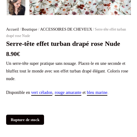
Accueil
Boutique
ACCESSOIRES DE CHEVEUX
/
/
/ Serre-tête effet turban
drapé rose Nude
Serre-tête effet turban drapé rose Nude
8.90
€
Un serre-tête super pratique sans nouage. Placez-le en une seconde et
bluffez tout le monde avec son effet turban drapé élégant. Coloris rose
nude.
Disponible en
vert céladon
,
rouge amarante
et
bleu marine
.
Rupture de stock