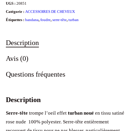
UGS :
20851
Catégorie :
ACCESSOIRES DE CHEVEUX
Étiquettes :
bandana
,
foudre
,
serre-tête
,
turban
Description
Avis (0)
Questions fréquentes
Description
Serre-tête
trompe l’oeil effet
turban noué
en tissu satiné
rose nude 100% polyester. Serre-tête entièrement
recouvert de tissu pour ne pas blesser, particulièrement