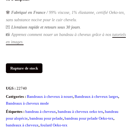
🌸
Fabriqué en France /
99% viscose, 1% élastanne, certifié Oeko-tex,
sans substance nocive pour le cuir chevelu.
💌
Livraison rapide et retours sous 30 jours
.
📸
Apprenez comment nouer un bandeau à cheveux grâce à nos
tutoriels
en images.
Rupture de stock
UGS :
22740
Catégories :
Bandeaux à cheveux à nouer
,
Bandeaux à cheveux larges
,
Bandeaux à cheveux mode
Étiquettes :
bandeau à cheveux
,
bandeau à cheveux oeko tex
,
bandeau
pour alopécie
,
bandeau pour pelade
,
bandeau pour pelade Oeko-tex
,
bandeaux à cheveux
,
foulard Oeko-tex