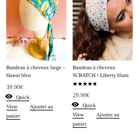
Bandeau à cheveux large –
Bandeau à cheveux
Hawai bleu
SCRATCH ! Liberty blanc
39.90
€
Note
29.90
€
4.75
Quick
sur 5
Quick
View
Ajouter au
View
Ajouter au
panier
panier