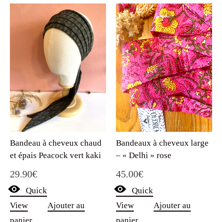
Bandeaux à cheveux large
Bandeau à cheveux chaud
– « Delhi » rose
et épais Peacock vert kaki
45.00
€
29.90
€
Quick
Quick
View
Ajouter au
View
Ajouter au
panier
panier