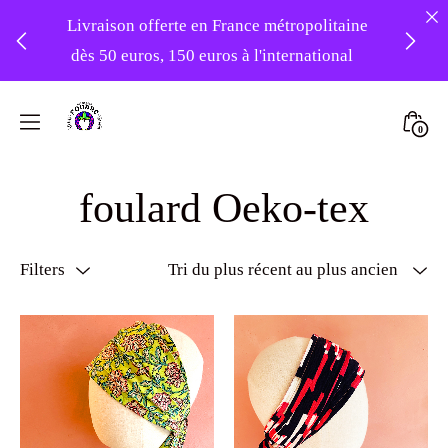
Livraison offerte en France métropolitaine
dès 50 euros, 150 euros à l'international
❤️ Atelier en vacances ! Expédition des
Skip
commandes à partir du 31/08 ❤️
to
Mini
0
content
Atelier
Togg
-20% sur tout le site avec le code
Foudre
foulard Oeko-tex
PATIENCE
Turbans
Filters