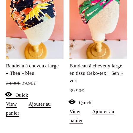
Bandeau à cheveux large
Bandeau à cheveux large
« Thea » bleu
en tissu Oeko-tex « Sen »
vert
Le
Le
39.90
€
29.90
€
39.90
€
prix
prix
Quick
initial
actuel
Quick
View
Ajouter au
était :
est :
View
Ajouter au
panier
39.90€.
29.90€.
panier