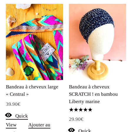
Bandeau à cheveux
Bandeau à cheveux large
SCRATCH ! en bambou
« Central »
Liberty marine
39.90
€
Quick
Note
29.90
€
5.00
sur 5
View
Ajouter au
Quick