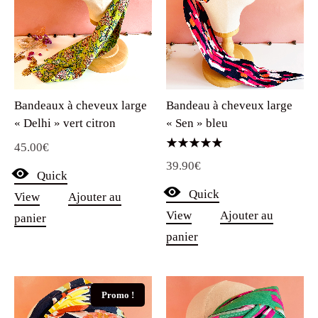
Bandeaux à cheveux large
Bandeau à cheveux large
« Delhi » vert citron
« Sen » bleu
45.00
€
Note
39.90
€
5.00
Quick
sur 5
Quick
View
Ajouter au
View
Ajouter au
panier
panier
Promo !