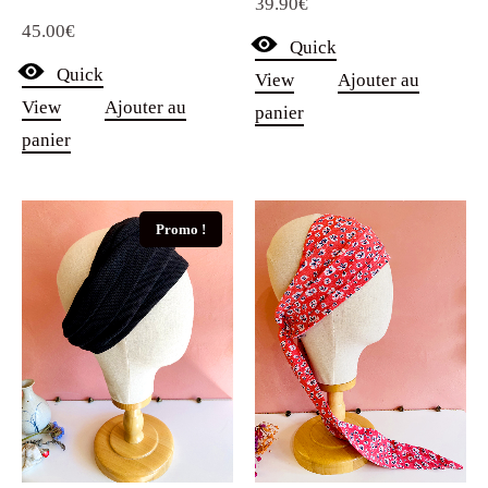
39.90
€
45.00
€
Quick
Quick
View
Ajouter au
View
Ajouter au
panier
panier
Promo !