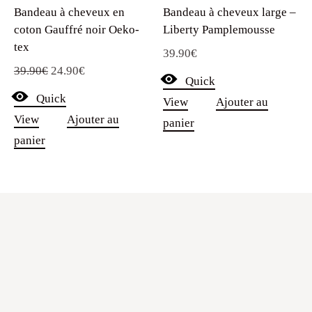
Bandeau à cheveux en
Bandeau à cheveux large –
coton Gauffré noir Oeko-
Liberty Pamplemousse
tex
39.90
€
Le
Le
39.90
€
24.90
€
Quick
prix
prix
Quick
View
Ajouter au
initial
actuel
View
Ajouter au
panier
était :
est :
panier
39.90€.
24.90€.